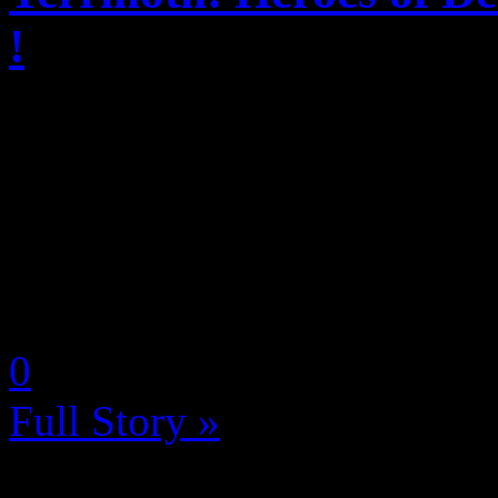
!
Après plusieurs mois de dém
d’une anticipation croissant
Studio et New Tales annonc
officiel de Terrinoth: Heroe
by Neoanderson (Chapitre S
0
Full Story »