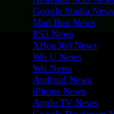
Google Stadia New
Mad Box News
PS3 News
XBox360 News
Wii U News
Wii News
Android News
iPhone News
Apple TV News
Google Daydream 