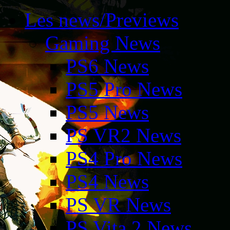
Les news/Previews
Gaming News
PS6 News
PS5 Pro News
PS5 News
PS VR2 News
PS4 Pro News
PS4 News
PS VR News
PS Vita 2 News