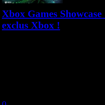
Xbox Games Showcase :
exclus Xbox !
Le XBOX Games Showcase 2
réaffirmant notre ambition 
d’exception, de concrétiser
donner un aperçu de l’aven
d...
by Neoanderson (Chapitre S
0