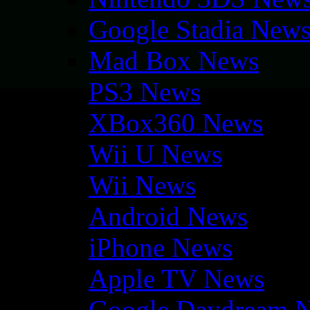
Google Stadia New
Mad Box News
PS3 News
XBox360 News
Wii U News
Wii News
Android News
iPhone News
Apple TV News
Google Daydream 