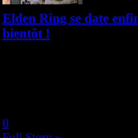
Elden Ring se date enfi
bientôt !
Après sa performance cata
(cfr nos vidéos maison en cl
Switch 2 a été repoussé aux
est désormais terminée ! En e
by Neoanderson (Chapitre S
0
Full Story »