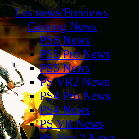
Les news/Previews
Gaming News
PS6 News
PS5 Pro News
PS5 News
PS VR2 News
PS4 Pro News
PS4 News
PS VR News
PS Vita 2 News