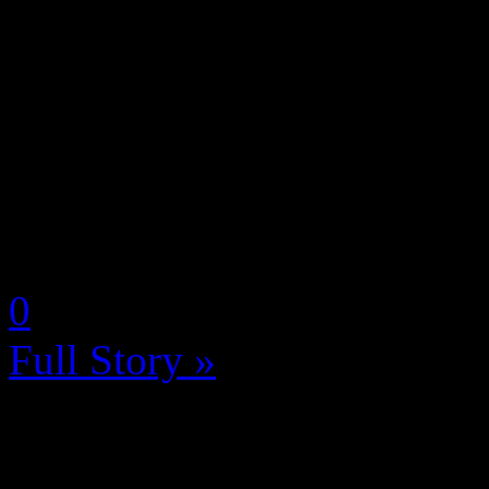
ACE COMBAT 8 : WINGS 
aujourd’hui une nouvelle b
détail l’univers et le gamepl
immersion détaillée des comb
de...
by Neoanderson (Chapitre S
0
Full Story »