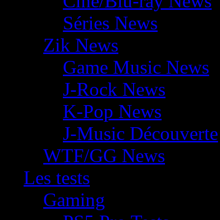
Ciné/Blu-ray News
Séries News
Zik News
Game Music News
J-Rock News
K-Pop News
J-Music Découverte
WTF/GG News
Les tests
Gaming