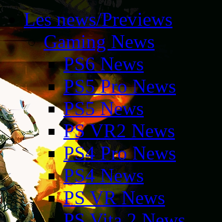
Les news/Previews
Gaming News
PS6 News
PS5 Pro News
PS5 News
PS VR2 News
PS4 Pro News
PS4 News
PS VR News
PS Vita 2 News