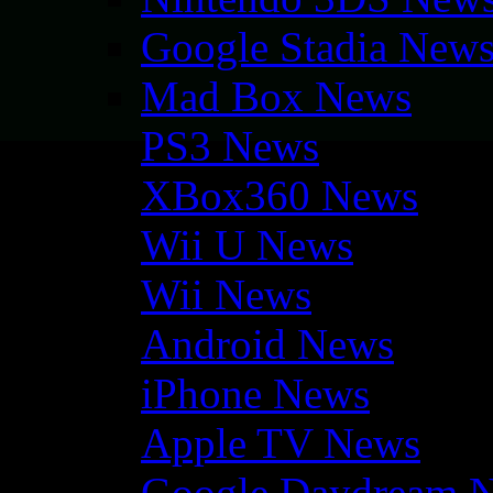
Google Stadia New
Mad Box News
PS3 News
XBox360 News
Wii U News
Wii News
Android News
iPhone News
Apple TV News
Google Daydream 