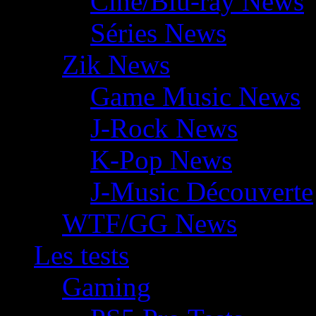
Ciné/Blu-ray News
Séries News
Zik News
Game Music News
J-Rock News
K-Pop News
J-Music Découverte
WTF/GG News
Les tests
Gaming