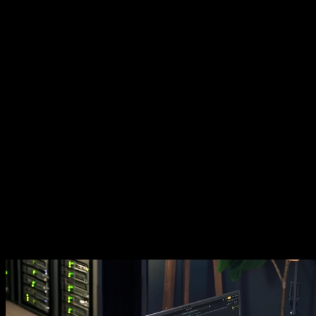
vapeur, doté d’un design
supporter les charges de 
Une connectivité d
Thunderbolt™ 5, Wi-Fi 7
mégapixels et un systè
propulsé par THX® Spat
Taillé pour l’avenir.