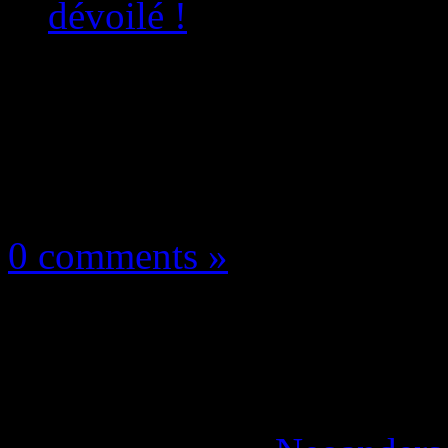
dévoilé !
Les news/Previews
16 mai 2026
0 comments »
Razer Blade 18 : le n
Gaming/IA dévoilé !