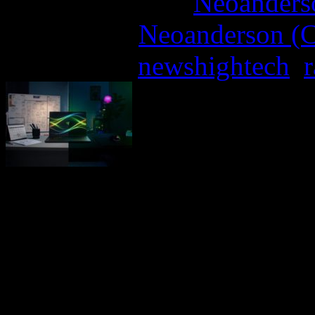
More articles by
Neoanderso
Written by:
Neoanderson (C
Étiquettes :
newshightech
,
r
Razer™, la marque lifestyle
aujourd’hui l’évolution 2
le plus puissant à ce j
développement IA, le B