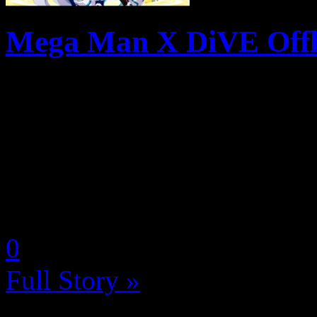
Mega Man X DiVE Offline
Les adeptes de la saga du p
pouvoir dès aujourd’hui cha
pieds joints dans la batai
DiVE Offline sur PC (Steam)
by Neoanderson (Chapitre S
0
Full Story »