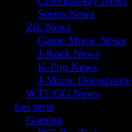
Ciné/Blu-ray News
Séries News
Zik News
Game Music News
J-Rock News
K-Pop News
J-Music Découverte
WTF/GG News
Les tests
Gaming