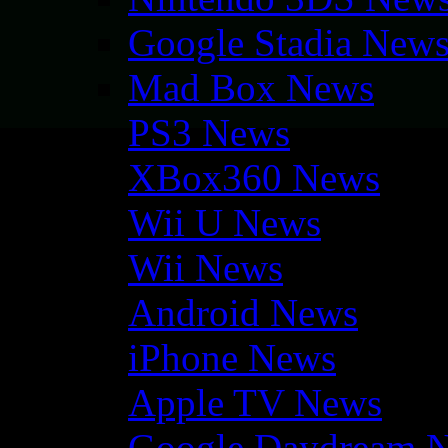
Google Stadia New
Mad Box News
PS3 News
XBox360 News
Wii U News
Wii News
Android News
iPhone News
Apple TV News
Google Daydream 