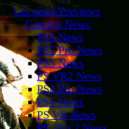
Les news/Previews
Gaming News
PS6 News
PS5 Pro News
PS5 News
PS VR2 News
PS4 Pro News
PS4 News
PS VR News
PS Vita 2 News