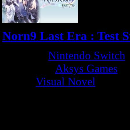
Norn9 Last Era : Test S
Platform:
Nintendo Switch
Developer:
Aksys Games
Genre:
Visual Novel
La Note 3.5 / 5 - Bon
by LadyDisturbed