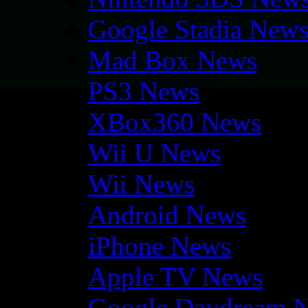
Google Stadia New
Mad Box News
PS3 News
XBox360 News
Wii U News
Wii News
Android News
iPhone News
Apple TV News
Google Daydream 