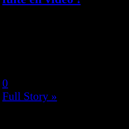
Prévu originellement pour ê
sur PC, PlayStation 4, Pla
Series S et PC, Assassin’s 
d’avance, chose assez rare po
by Neoanderson (Chapitre S
0
Full Story »