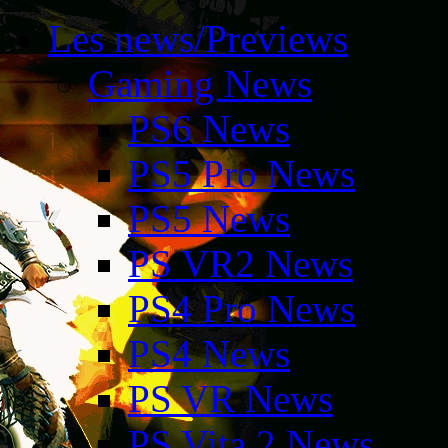
Les news/Previews
Gaming News
PS6 News
PS5 Pro News
PS5 News
PS VR2 News
PS4 Pro News
PS4 News
PS VR News
PS Vita 2 News