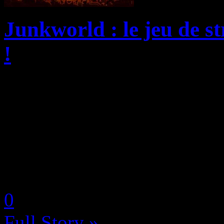
Junkworld : le jeu de st
!
Ironhide Game Studio est r
un jeu de stratégie et de T
désert post-apocalyptique, 
exclusivité sur l’Arcade d’A
by Neoanderson (Chapitre S
0
Full Story »