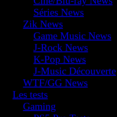
Ciné/Blu-ray News
Séries News
Zik News
Game Music News
J-Rock News
K-Pop News
J-Music Découverte
WTF/GG News
Les tests
Gaming