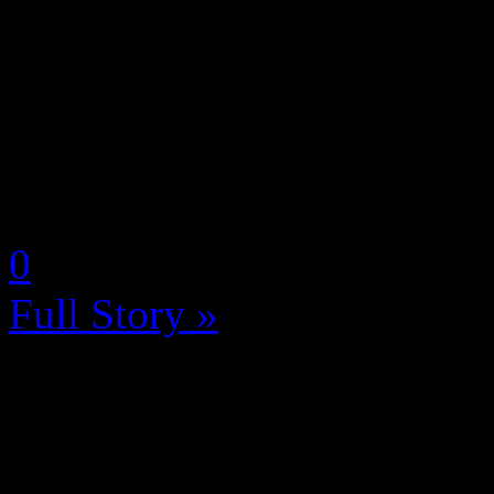
Mauvaise nouvelle pour les
apprend que Tomb Raider: C
épisode inédit de la saga d
édité par Amazon Game Studi
by Neoanderson (Chapitre S
0
Full Story »