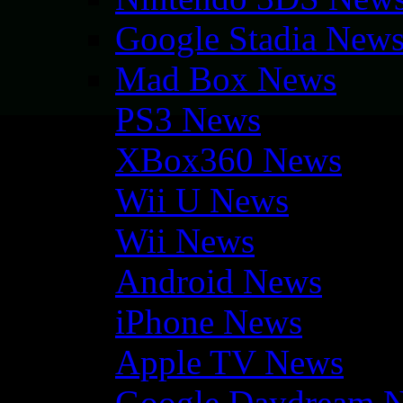
Google Stadia New
Mad Box News
PS3 News
XBox360 News
Wii U News
Wii News
Android News
iPhone News
Apple TV News
Google Daydream 