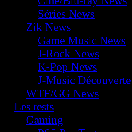
Ciné/Blu-ray News
Séries News
Zik News
Game Music News
J-Rock News
K-Pop News
J-Music Découverte
WTF/GG News
Les tests
Gaming