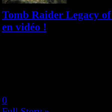
Tomb Raider Legacy of A
en vidéo !
Amazon Game Studios et Cr
dévoiler le cinquième épiso
documentaires consacrés à l
Legacy of Atlantis, une réinv
by Neoanderson (Chapitre S
0
Full Story »