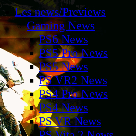
Les news/Previews
Gaming News
PS6 News
PS5 Pro News
PS5 News
PS VR2 News
PS4 Pro News
PS4 News
PS VR News
PS Vita 2 News