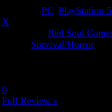
Platform:
PC
,
PlayStation 5
X
Developer:
Red Soul Game
Genre:
Survival/Horror
La Note 4.5 / 5 - Excellent
by Neoanderson (Chapitre S
0
Full Review »