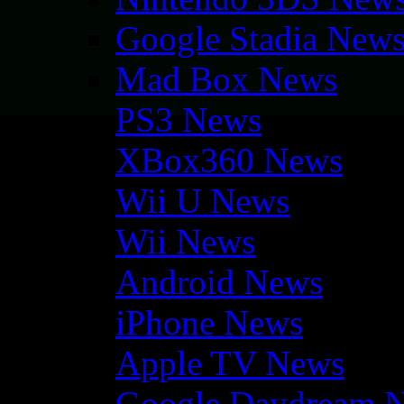
Google Stadia New
Mad Box News
PS3 News
XBox360 News
Wii U News
Wii News
Android News
iPhone News
Apple TV News
Google Daydream 