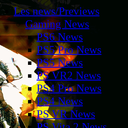
Les news/Previews
Gaming News
PS6 News
PS5 Pro News
PS5 News
PS VR2 News
PS4 Pro News
PS4 News
PS VR News
PS Vita 2 News