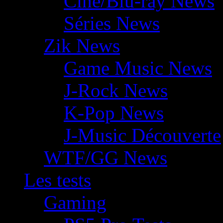
Ciné/Blu-ray News
Séries News
Zik News
Game Music News
J-Rock News
K-Pop News
J-Music Découverte
WTF/GG News
Les tests
Gaming