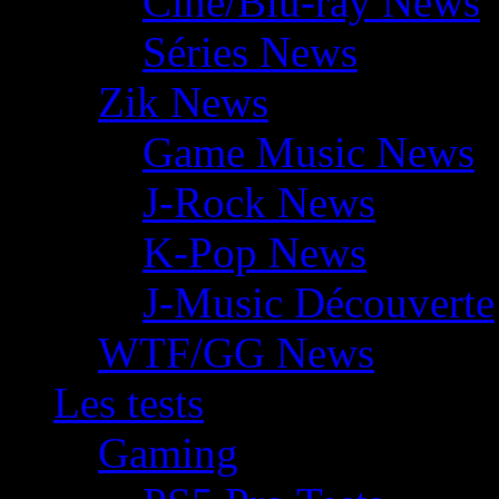
Ciné/Blu-ray News
Séries News
Zik News
Game Music News
J-Rock News
K-Pop News
J-Music Découverte
WTF/GG News
Les tests
Gaming