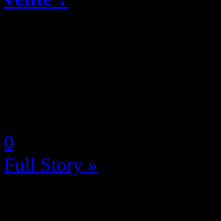
L’insider espagnol eXtas1s, 
de passionnés, a partagé la 
risque de faire bondir les f
console de Sony, la fameuse 
by Neoanderson (Chapitre S
0
Full Story »