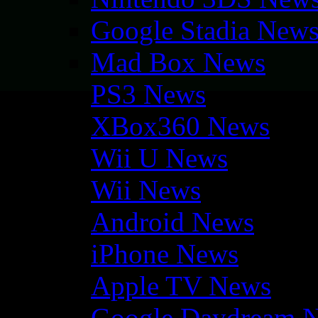
Google Stadia New
Mad Box News
PS3 News
XBox360 News
Wii U News
Wii News
Android News
iPhone News
Apple TV News
Google Daydream 