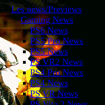
Les news/Previews
Gaming News
PS6 News
PS5 Pro News
PS5 News
PS VR2 News
PS4 Pro News
PS4 News
PS VR News
PS Vita 2 News