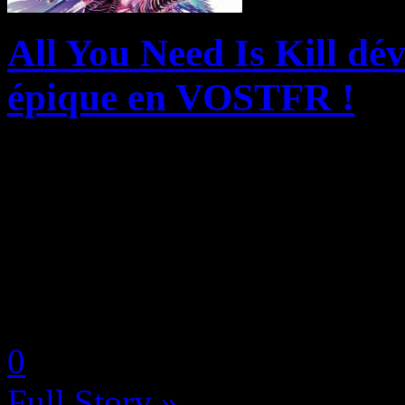
All You Need Is Kill dé
épique en VOSTFR !
Œuvre culte de la science-f
Kill de Hiroshi Sakurazaka
boucle temporelle, renaît a
l’impulsion visuelle radica
by Neoanderson (Chapitre S
0
Full Story »