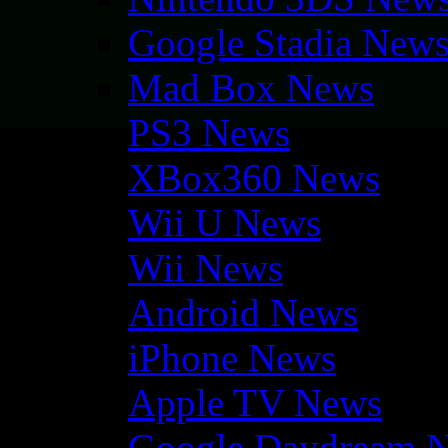
Google Stadia New
Mad Box News
PS3 News
XBox360 News
Wii U News
Wii News
Android News
iPhone News
Apple TV News
Google Daydream 