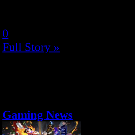
que les titres First Party Xbo
by Neoanderson (Chapitre S
0
Full Story »
Gaming News