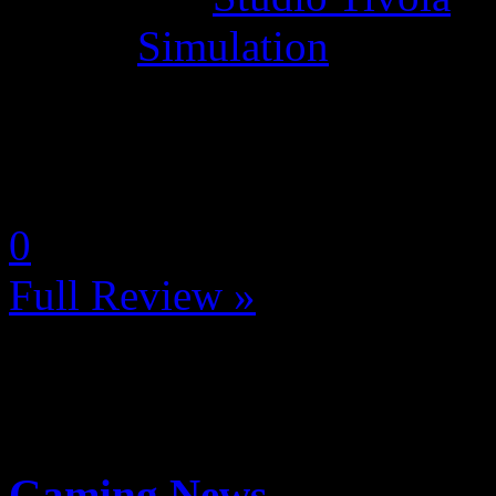
Genre:
Simulation
La Note 4 / 5 - Très bon
by Neoanderson (Chapitre S
0
Full Review »
Gaming News