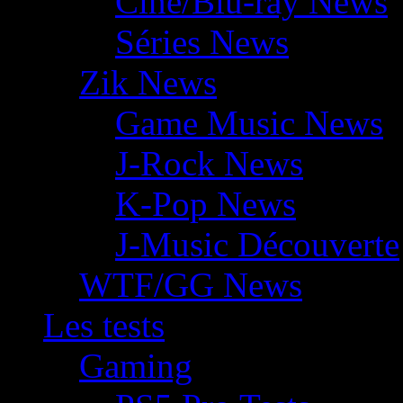
Ciné/Blu-ray News
Séries News
Zik News
Game Music News
J-Rock News
K-Pop News
J-Music Découverte
WTF/GG News
Les tests
Gaming