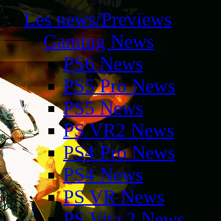
Les news/Previews
Gaming News
PS6 News
PS5 Pro News
PS5 News
PS VR2 News
PS4 Pro News
PS4 News
PS VR News
PS Vita 2 News