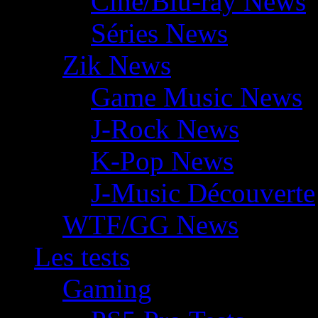
Ciné/Blu-ray News
Séries News
Zik News
Game Music News
J-Rock News
K-Pop News
J-Music Découverte
WTF/GG News
Les tests
Gaming