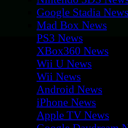
Google Stadia New
Mad Box News
PS3 News
XBox360 News
Wii U News
Wii News
Android News
iPhone News
Apple TV News
Google Daydream 