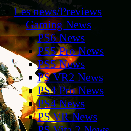
Les news/Previews
Gaming News
PS6 News
PS5 Pro News
PS5 News
PS VR2 News
PS4 Pro News
PS4 News
PS VR News
PS Vita 2 News