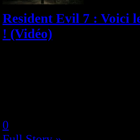
Resident Evil 7 : Voici 
! (Vidéo)
Ayant complètement révoluti
Resident Evil VII fait encor
coup de poker chez Capcom 
autant que les succès comme
by Neoanderson (Chapitre S
0
Full Story »