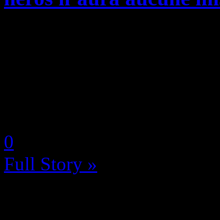
Alors que nous étions enthou
presse de l’update 2.2 de M
sortir ce 30 novembre proch
Xbox et sur PC, comme vou
by Neoanderson (Chapitre S
0
Full Story »