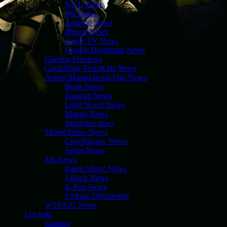
Wii U News
Wii News
Android News
iPhone News
Apple TV News
Google Daydream News
Gaming Previews
Geek/High-Tech/Kids News
Anime/Manga/Book/Figs News
Book News
Japanim News
Light Novel News
Manga News
Statuettes news
Movie/Séries News
Ciné/Blu-ray News
Séries News
Zik News
Game Music News
J-Rock News
K-Pop News
J-Music Découverte
WTF/GG News
Les tests
Gaming