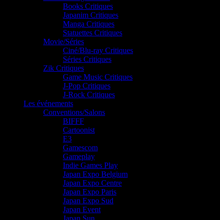
Books Critiques
Japanim Critiques
Manga Critiques
Statuettes Critiques
Movie/Séries
Ciné/Blu-ray Critiques
Séries Critiques
Zik Critiques
Game Music Critiques
J-Pop Critiques
J-Rock Critiques
Les événements
Conventions/Salons
BIFFF
Cartoonist
E3
Gamescom
Gameplay
Indie Games Play
Japan Expo Belgium
Japan Expo Centre
Japan Expo Paris
Japan Expo Sud
Japan Event
Japan Sun