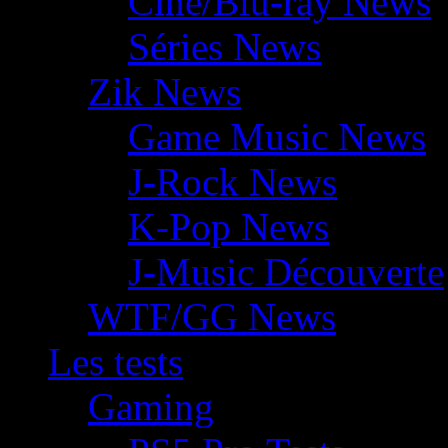
Ciné/Blu-ray News
Séries News
Zik News
Game Music News
J-Rock News
K-Pop News
J-Music Découverte
WTF/GG News
Les tests
Gaming