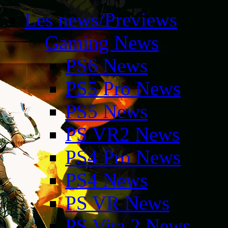
Les news/Previews
Gaming News
PS6 News
PS5 Pro News
PS5 News
PS VR2 News
PS4 Pro News
PS4 News
PS VR News
PS Vita 2 News