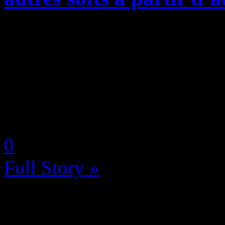
Le Xbox Game Pass va accue
blockbusters, dont certains 
pourrez trouver rien de moin
sur le service de jeu vidéo en
by Neoanderson (Chapitre S
0
Full Story »