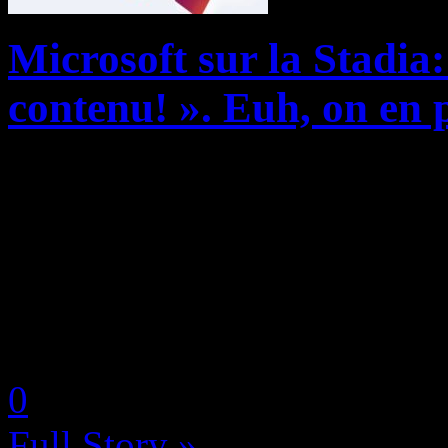
Microsoft sur la Stadia
contenu! ». Euh, on en 
Microsoft doit l’avoir terri
vu Google entrer avant lui 
avec sa Stadia, lui qui envis
technologie l’un des atouts 
by Neoanderson (Chapitre S
0
Full Story »