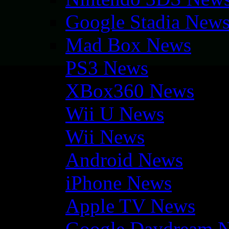
Google Stadia New
Mad Box News
PS3 News
XBox360 News
Wii U News
Wii News
Android News
iPhone News
Apple TV News
Google Daydream 