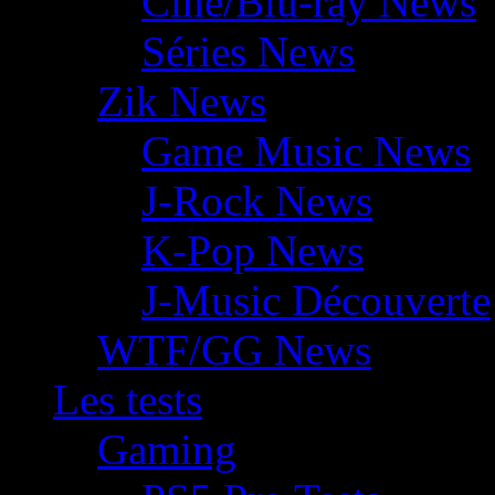
Ciné/Blu-ray News
Séries News
Zik News
Game Music News
J-Rock News
K-Pop News
J-Music Découverte
WTF/GG News
Les tests
Gaming