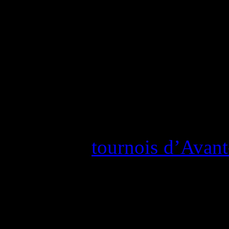
L’extension
Méga-Évoluti
dans les boosters, les Coff
collections dans les magasin
Les joueurs et les jou
l’opportunité de joue
Noire
avant sa sortie 
nombreux
tournois d’Avant
du programme compétitif 
partir du 4 juillet 2026
participants.