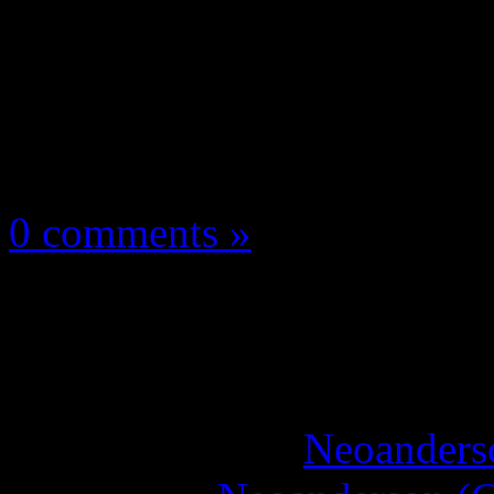
Les news/Previews
4 mai 2026
0 comments »
JCC Pokémon : l’exte
!
More articles by
Neoanderso