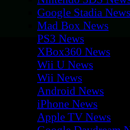
Google Stadia New
Mad Box News
PS3 News
XBox360 News
Wii U News
Wii News
Android News
iPhone News
Apple TV News
Google Daydream 