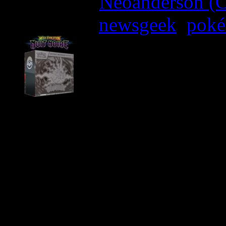
Written by:
Neoanderson (C
Étiquettes :
newsgeek
,
pok
Aujourd’hui, The Poké
annoncé la sortie d’une nou
Cartes à Collectionner P
Nuit Noire
, qui sera disponi
magasins participants du mo