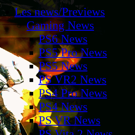
Les news/Previews
Gaming News
PS6 News
PS5 Pro News
PS5 News
PS VR2 News
PS4 Pro News
PS4 News
PS VR News
PS Vita 2 News