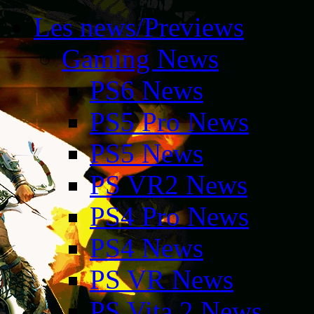
Les news/Previews
Gaming News
PS6 News
PS5 Pro News
PS5 News
PS VR2 News
PS4 Pro News
PS4 News
PS VR News
PS Vita 2 News