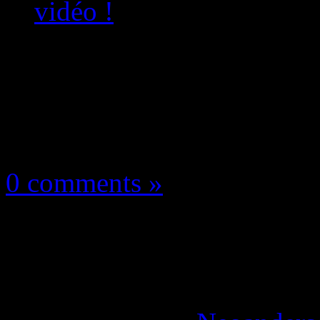
vidéo !
Les news/Previews
7 juillet 2025
0 comments »
Bandai Namco Summe
annonces en vidéo !