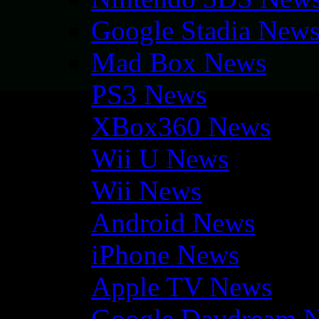
Google Stadia New
Mad Box News
PS3 News
XBox360 News
Wii U News
Wii News
Android News
iPhone News
Apple TV News
Google Daydream 