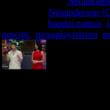
More articles by
Neoanderso
Written by:
Neoanderson (C
Étiquettes :
bandai namco
,
newspc
,
newsplaystation
,
n
Le
Bandai Namco Summer
été brûlant ! Des informat
d’une douzaine de titres 