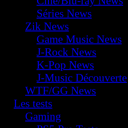
Ciné/Blu-ray News
Séries News
Zik News
Game Music News
J-Rock News
K-Pop News
J-Music Découverte
WTF/GG News
Les tests
Gaming