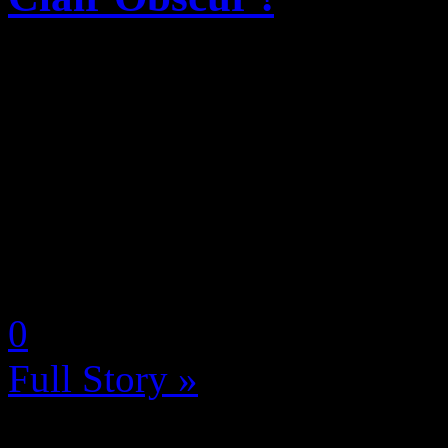
Comme à chaque milieu de 
(devenu entre temps simple
accueillir une série de nouv
exception à la règle puisq
a...
by Neoanderson (Chapitre S
0
Full Story »