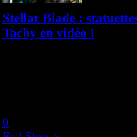
Stellar Blade : statuette
Tachy en vidéo !
Assurément l’une des exclus
PlayStation 5 (confer notre 
en cliquant ici), Stellar Bl
PC avec compatiblité Steam
by Neoanderson (Chapitre S
0
Full Story »