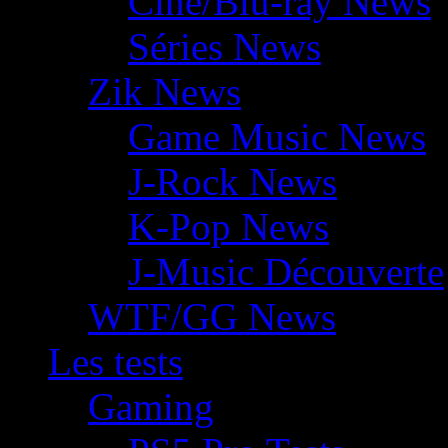
Ciné/Blu-ray News
Séries News
Zik News
Game Music News
J-Rock News
K-Pop News
J-Music Découverte
WTF/GG News
Les tests
Gaming