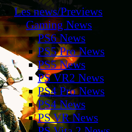
Les news/Previews
Gaming News
PS6 News
PS5 Pro News
PS5 News
PS VR2 News
PS4 Pro News
PS4 News
PS VR News
PS Vita 2 News