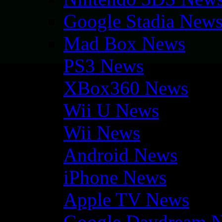
Google Stadia New
Mad Box News
PS3 News
XBox360 News
Wii U News
Wii News
Android News
iPhone News
Apple TV News
Google Daydream 