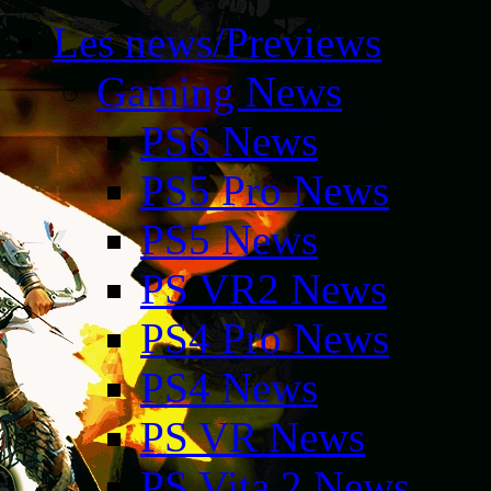
Les news/Previews
Gaming News
PS6 News
PS5 Pro News
PS5 News
PS VR2 News
PS4 Pro News
PS4 News
PS VR News
PS Vita 2 News