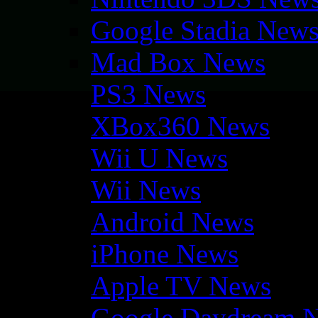
Google Stadia New
Mad Box News
PS3 News
XBox360 News
Wii U News
Wii News
Android News
iPhone News
Apple TV News
Google Daydream 