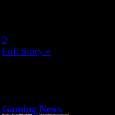
complètement déplorable de
consoles Xbox, lui qui avait
by Neoanderson (Chapitre S
0
Full Story »
Gaming News