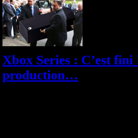
Xbox Series : C’est fini 
production…
… au Brésil et c’est sans do
boule de neige dans d’autr
et l’Europe, où les Xbox Se
les gamers...