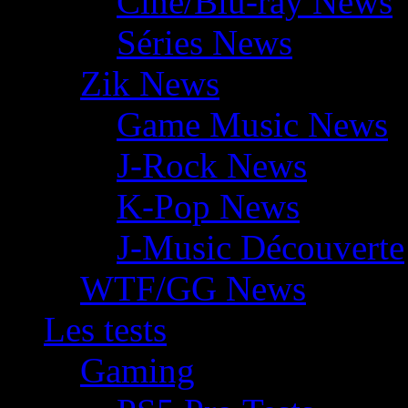
Ciné/Blu-ray News
Séries News
Zik News
Game Music News
J-Rock News
K-Pop News
J-Music Découverte
WTF/GG News
Les tests
Gaming