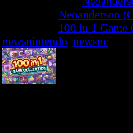
More articles by
Neoanderso
Written by:
Neoanderson (C
Étiquettes :
100 in 1 Game 
newsnintendo
,
newspc
Aujourd’hui, Maximum En
fans de classiques de l’arca
nouvelle compilation plein