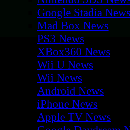
Google Stadia New
Mad Box News
PS3 News
XBox360 News
Wii U News
Wii News
Android News
iPhone News
Apple TV News
Google Daydream 