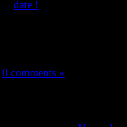
date !
Les news/Previews
25 février 2025
0 comments »
100 in 1 Game Collect
jeux se date !