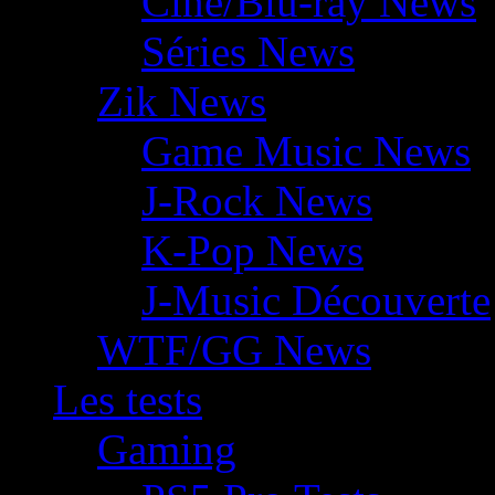
Ciné/Blu-ray News
Séries News
Zik News
Game Music News
J-Rock News
K-Pop News
J-Music Découverte
WTF/GG News
Les tests
Gaming