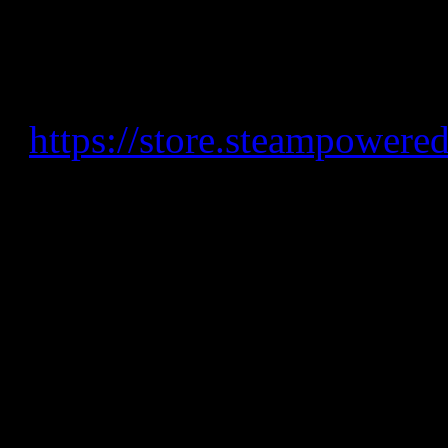
précommandes physiques so
les principaux détaillants.
votre liste de 
:
https://store.steampower
Alliant un gameplay nost
passionnants, 100 in 1 Gam
captivant de jeux de réflex
jeux d’arcade classiques q
encore. La collection com
Game Collection, volumes 1