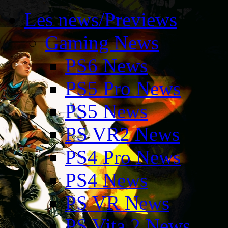
Les news/Previews
Gaming News
PS6 News
PS5 Pro News
PS5 News
PS VR2 News
PS4 Pro News
PS4 News
PS VR News
PS Vita 2 News