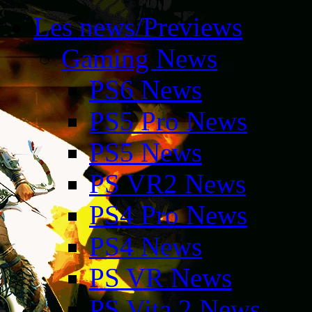
Les news/Previews
Gaming News
PS6 News
PS5 Pro News
PS5 News
PS VR2 News
PS4 Pro News
PS4 News
PS VR News
PS Vita 2 News