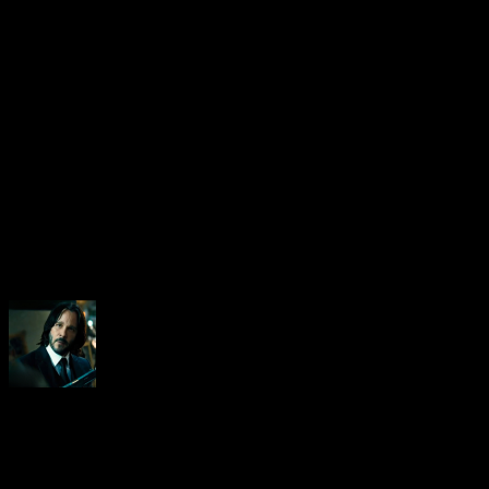
De quoi faire monter la hype
About the Author
Neoanderson (Chapitre Séba
Hardcore gamer dans l'âme, 