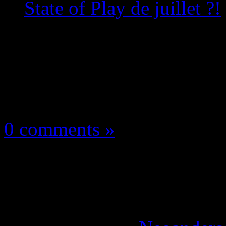
State of Play de juillet ?!
Les news/Previews
26 juin 2021
0 comments »
God of War Ragnarok 
présenté au State of Pl