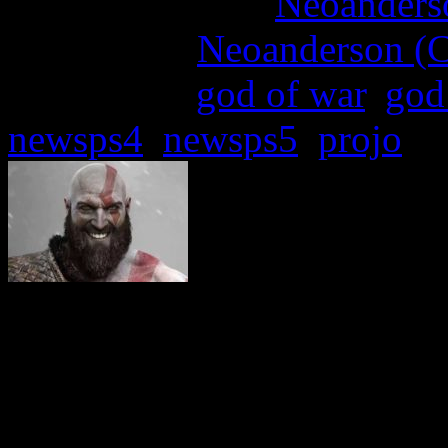
More articles by
Neoanderso
Written by:
Neoanderson (C
Étiquettes :
god of war
,
god
newsps4
,
newsps5
,
projo
Les rumeurs et autres br
certains Insiders, ne lais
quant à la tenue d’un Sta