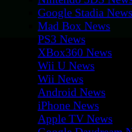
Google Stadia New
Mad Box News
PS3 News
XBox360 News
Wii U News
Wii News
Android News
iPhone News
Apple TV News
Google Daydream 