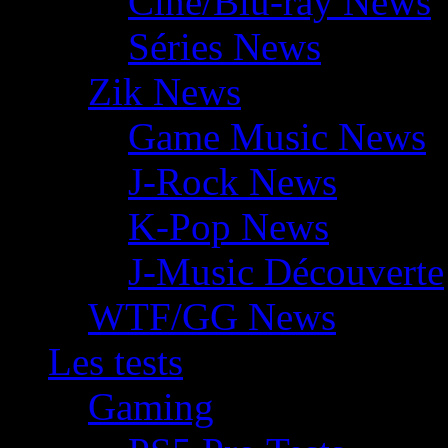
Ciné/Blu-ray News
Séries News
Zik News
Game Music News
J-Rock News
K-Pop News
J-Music Découverte
WTF/GG News
Les tests
Gaming