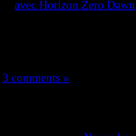
avec Horizon Zero Dawn
Les news/Previews
6 février 2018
3 comments »
PlayStation 5: 10Tflo
sortie 2020 avec Hor