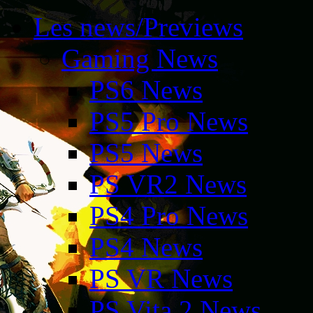
Les news/Previews
Gaming News
PS6 News
PS5 Pro News
PS5 News
PS VR2 News
PS4 Pro News
PS4 News
PS VR News
PS Vita 2 News