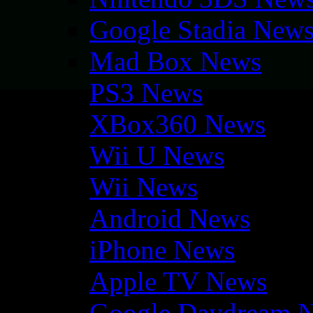
Google Stadia New
Mad Box News
PS3 News
XBox360 News
Wii U News
Wii News
Android News
iPhone News
Apple TV News
Google Daydream 