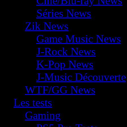
Ciné/Blu-ray News
Séries News
Zik News
Game Music News
J-Rock News
K-Pop News
J-Music Découverte
WTF/GG News
Les tests
Gaming