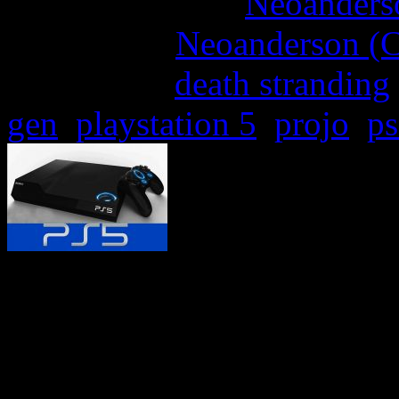
More articles by
Neoanderso
Written by:
Neoanderson (C
Étiquettes :
death stranding
gen
,
playstation 5
,
projo
,
p
Nos collègues de Inquistr 
leaks et rumeurs du moment 
la future console de Sony: l