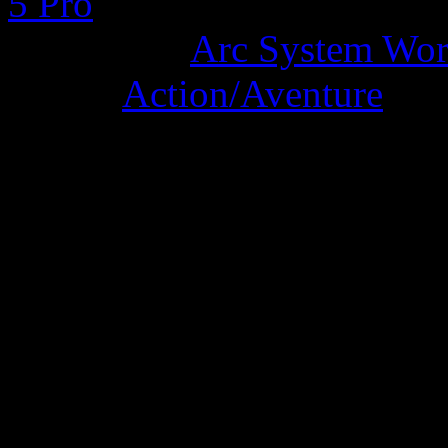
5 Pro
Developer:
Arc System Wor
Genre:
Action/Aventure
Points positifs:
Gameplay twin-stick shooter
du bébé)/ Humour absurde e
optimisation sur PS5 Pro via
du PSSR/ Durée de vie conv
Direction artistique colorée.