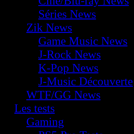
Ciné/Blu-ray News
Séries News
Zik News
Game Music News
J-Rock News
K-Pop News
J-Music Découverte
WTF/GG News
Les tests
Gaming