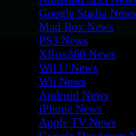
Google Stadia New
Mad Box News
PS3 News
XBox360 News
Wii U News
Wii News
Android News
iPhone News
Apple TV News
Google Daydream 