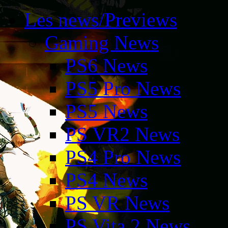
Les news/Previews
Gaming News
PS6 News
PS5 Pro News
PS5 News
PS VR2 News
PS4 Pro News
PS4 News
PS VR News
PS Vita 2 News