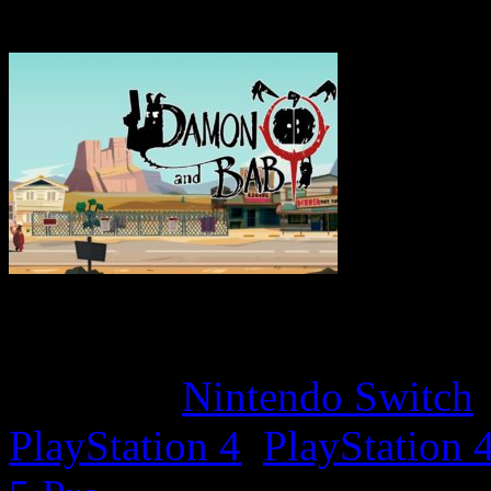
Game Overview
Platform:
Nintendo Switch
PlayStation 4
,
PlayStation 