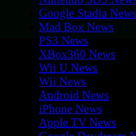
Google Stadia New
Mad Box News
PS3 News
XBox360 News
Wii U News
Wii News
Android News
iPhone News
Apple TV News
Google Daydream 