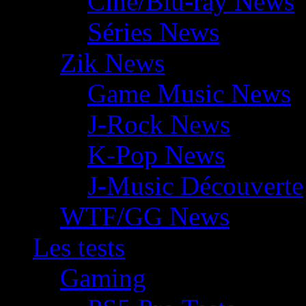
Ciné/Blu-ray News
Séries News
Zik News
Game Music News
J-Rock News
K-Pop News
J-Music Découverte
WTF/GG News
Les tests
Gaming