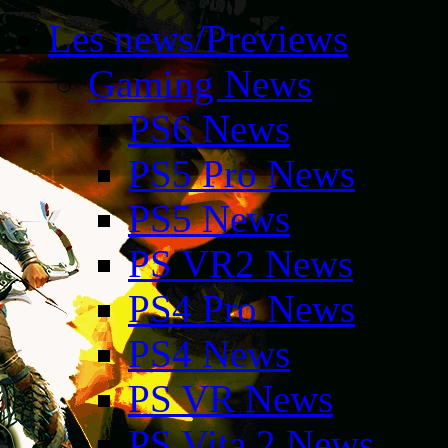
Les news/Previews
Gaming News
PS6 News
PS5 Pro News
PS5 News
PS VR2 News
PS4 Pro News
PS4 News
PS VR News
PS Vita 2 News