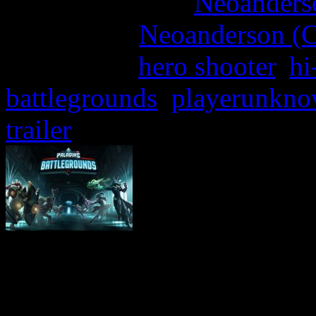
More articles by
Neoanderso
Written by:
Neoanderson (C
Étiquettes :
hero shooter
,
hi
battlegrounds
,
playerunknow
trailer
PlayerUnknown’s Battlegr
chronique en redonnant un