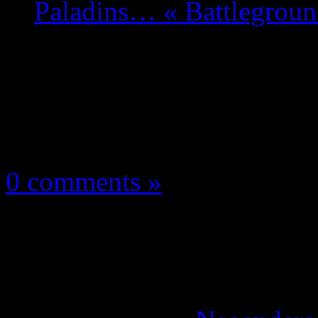
Paladins… « Battlegroun
Les news/Previews
6 janvier 2018
0 comments »
PUBG: Hi-Rez s’y met
ultime pour Paladins