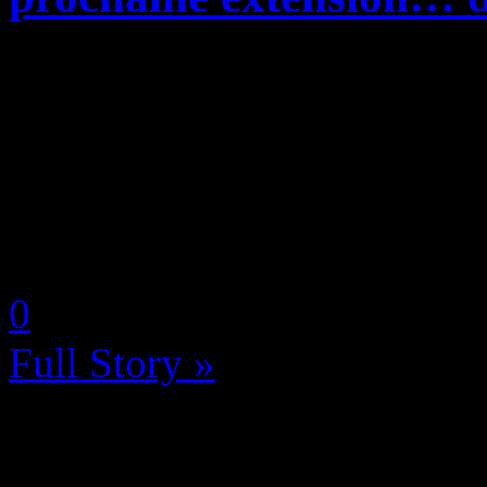
C’est pas possible! Bungie 
intergalactique avec son Des
problèmes de serveurs au la
barrent en masse à cause d’u
by Neoanderson (Chapitre S
0
Full Story »