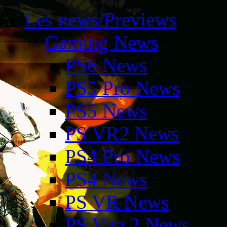
Les news/Previews
Gaming News
PS6 News
PS5 Pro News
PS5 News
PS VR2 News
PS4 Pro News
PS4 News
PS VR News
PS Vita 2 News