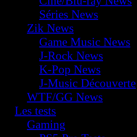
Ciné/Blu-ray News
Séries News
Zik News
Game Music News
J-Rock News
K-Pop News
J-Music Découverte
WTF/GG News
Les tests
Gaming