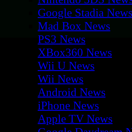
Google Stadia New
Mad Box News
PS3 News
XBox360 News
Wii U News
Wii News
Android News
iPhone News
Apple TV News
Google Daydream 