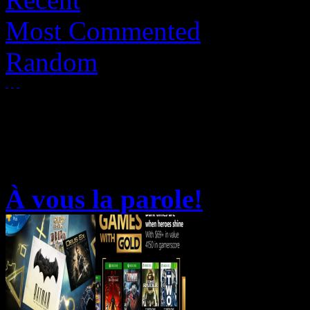
Most Commented
Random
À vous la parole!