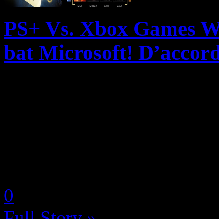
PS+ Vs. Xbox Games Wi
bat Microsoft! D’accor
La liste des jeux offerts au
Xbox Live Gold pour le mois 
par les deux constructeurs, e
premier avec les très bons
by Neoanderson (Chapitre S
0
Full Story »