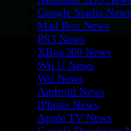
Google Stadia New
Mad Box News
PS3 News
XBox360 News
Wii U News
Wii News
Android News
iPhone News
Apple TV News
Google Daydream 