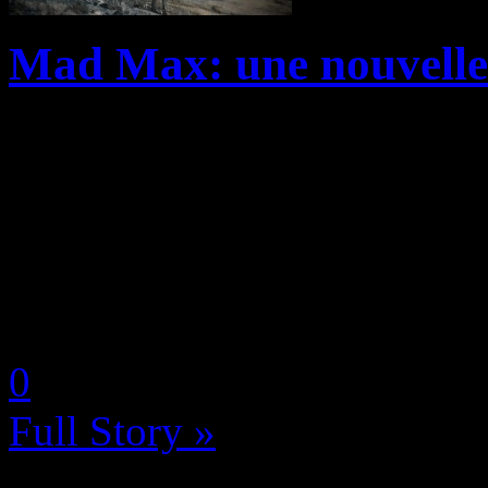
Mad Max: une nouvelle
Warner Bros a aujourd’hui re
jeu Mad Max – Magnum Opu
et construisez le véhicule 
les ennemis les plus féroces!
by Neoanderson (Chapitre S
0
Full Story »