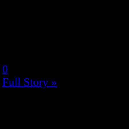
Ubisoft nous dévoile une v
comprendre le personnage d’
tient la vedette du RPG poé
découvrirez également la voi
by Neoanderson (Chapitre S
0
Full Story »