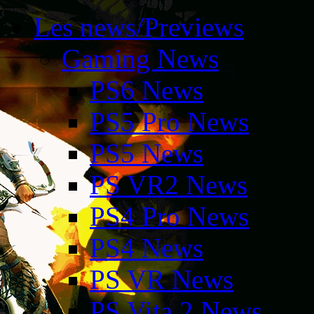
Les news/Previews
Gaming News
PS6 News
PS5 Pro News
PS5 News
PS VR2 News
PS4 Pro News
PS4 News
PS VR News
PS Vita 2 News