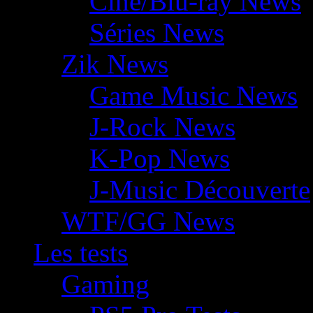
Ciné/Blu-ray News
Séries News
Zik News
Game Music News
J-Rock News
K-Pop News
J-Music Découverte
WTF/GG News
Les tests
Gaming