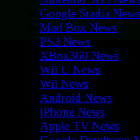
Google Stadia New
Mad Box News
PS3 News
XBox360 News
Wii U News
Wii News
Android News
iPhone News
Apple TV News
Google Daydream 