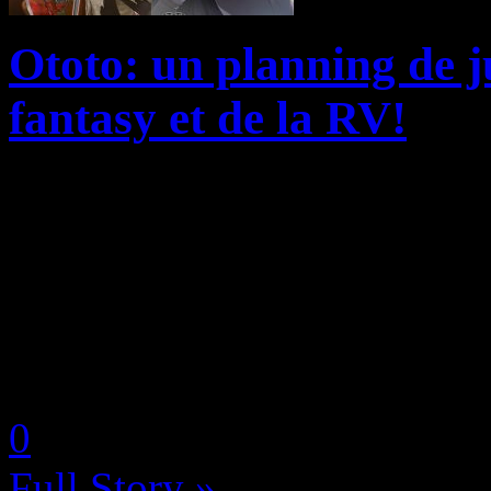
Ototo: un planning de ju
fantasy et de la RV!
Les éditions Ototo nous pré
avec deux sorties majeures t
fantasy et d’univers virtuel
plonger, le 9 juin, au cœur d
by Neoanderson (Chapitre S
0
Full Story »