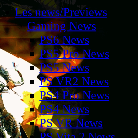
Les news/Previews
Gaming News
PS6 News
PS5 Pro News
PS5 News
PS VR2 News
PS4 Pro News
PS4 News
PS VR News
PS Vita 2 News