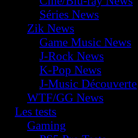
Ciné/Blu-ray News
Séries News
Zik News
Game Music News
J-Rock News
K-Pop News
J-Music Découverte
WTF/GG News
Les tests
Gaming