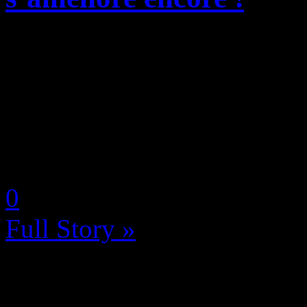
Assurément « LA » vraie m
exclusive à la PlayStation 5
micro intégré, pavé tactile, 
haptique histoire d’offrir une
by Neoanderson (Chapitre S
0
Full Story »