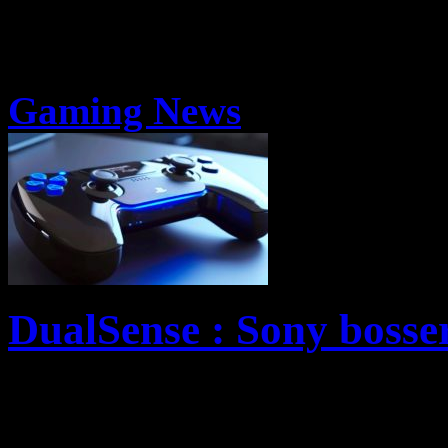
Gaming News
DualSense : Sony bosser
Manette révolutionnairement
DualSense de Sony assure à 