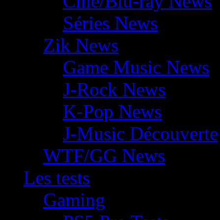
Ciné/Blu-ray News
Séries News
Zik News
Game Music News
J-Rock News
K-Pop News
J-Music Découverte
WTF/GG News
Les tests
Gaming