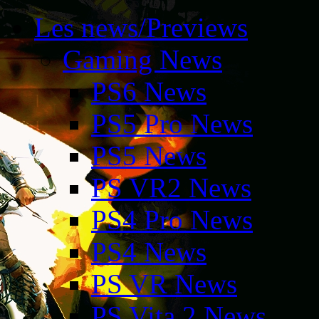
Les news/Previews
Gaming News
PS6 News
PS5 Pro News
PS5 News
PS VR2 News
PS4 Pro News
PS4 News
PS VR News
PS Vita 2 News