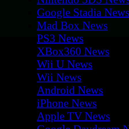
Google Stadia New
Mad Box News
PS3 News
XBox360 News
Wii U News
Wii News
Android News
iPhone News
Apple TV News
Google Daydream 