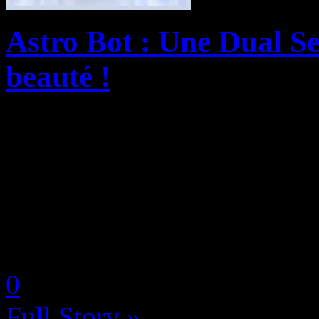
Astro Bot : Une Dual Se
beauté !
Toutes celles et ceux qui on
pu qu’être emballés par Ast
incorporée dans la machine et
service PlayStation ainsi q
by Neoanderson (Chapitre S
0
Full Story »