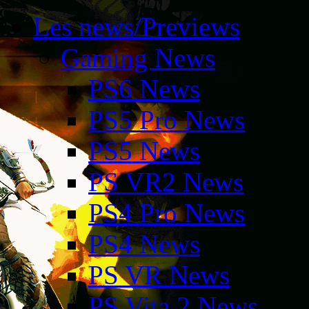
Les news/Previews
Gaming News
PS6 News
PS5 Pro News
PS5 News
PS VR2 News
PS4 Pro News
PS4 News
PS VR News
PS Vita 2 News