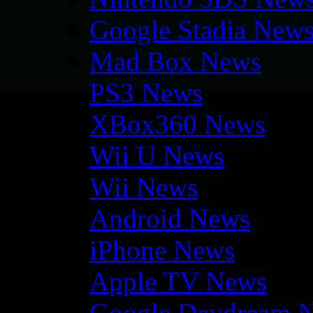
Google Stadia New
Mad Box News
PS3 News
XBox360 News
Wii U News
Wii News
Android News
iPhone News
Apple TV News
Google Daydream 