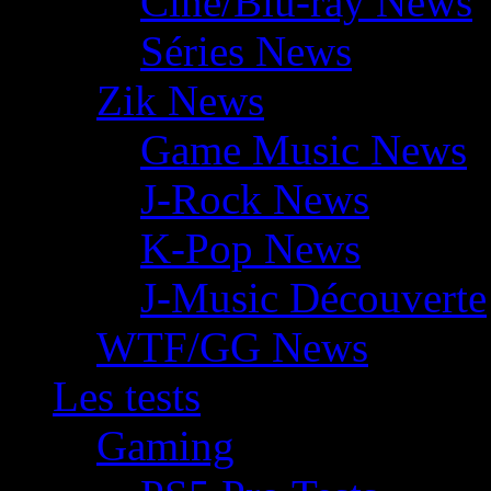
Ciné/Blu-ray News
Séries News
Zik News
Game Music News
J-Rock News
K-Pop News
J-Music Découverte
WTF/GG News
Les tests
Gaming