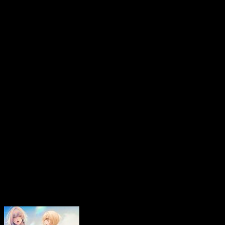
propose dès ce 9 novembr
des trames habituelles du
aventure bien plus dark 
Virche Evermore -Error: 
déconseillé au moins de 16
l’aventure vous intrigue, 
et sans langue de bois.
La mort vous va si bien…