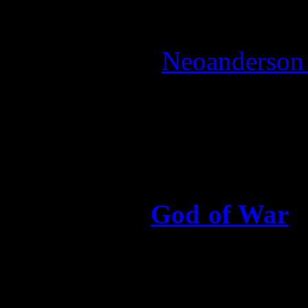
Reviewed by:
Neoanderson 
Review
God of War Ragnarok n’est
l’incroyable
God of War
l
Un titre qui a su redonn
mythique héros des ères 
odyssée épique en plein c