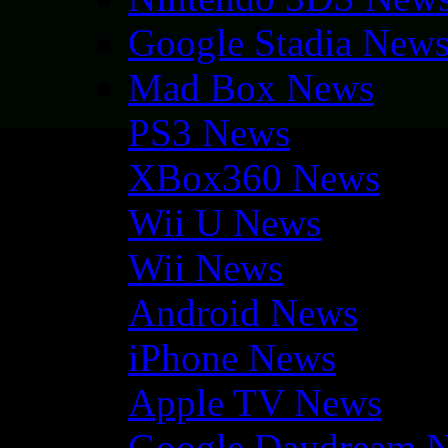
Google Stadia New
Mad Box News
PS3 News
XBox360 News
Wii U News
Wii News
Android News
iPhone News
Apple TV News
Google Daydream 