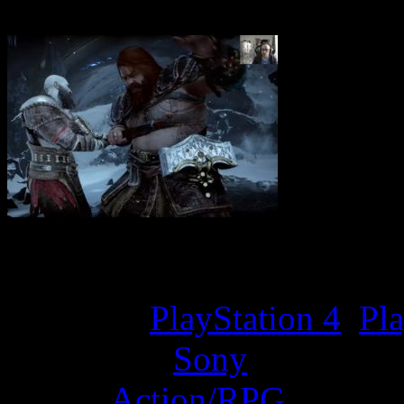
Game Overview
Platform:
PlayStation 4
,
Pla
Developer:
Sony
Genre:
Action/RPG