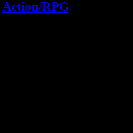
Action/RPG
3 novembre 2022
Test Vidéo God of Wa
l’année ?