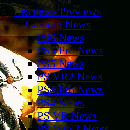
Les news/Previews
Gaming News
PS6 News
PS5 Pro News
PS5 News
PS VR2 News
PS4 Pro News
PS4 News
PS VR News
PS Vita 2 News