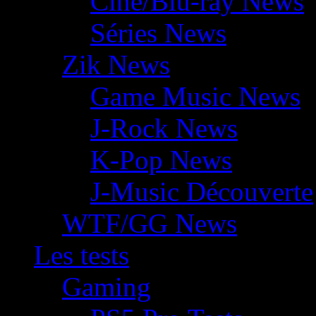
Ciné/Blu-ray News
Séries News
Zik News
Game Music News
J-Rock News
K-Pop News
J-Music Découverte
WTF/GG News
Les tests
Gaming