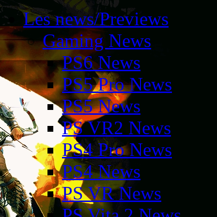
Les news/Previews
Gaming News
PS6 News
PS5 Pro News
PS5 News
PS VR2 News
PS4 Pro News
PS4 News
PS VR News
PS Vita 2 News