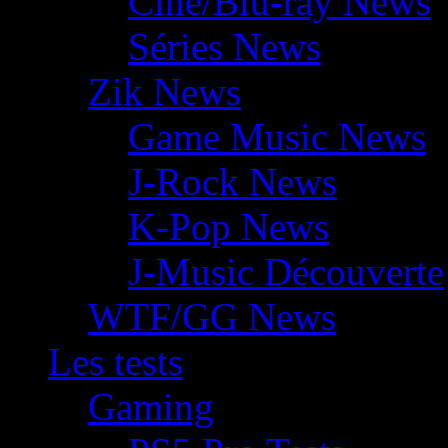
Ciné/Blu-ray News
Séries News
Zik News
Game Music News
J-Rock News
K-Pop News
J-Music Découverte
WTF/GG News
Les tests
Gaming