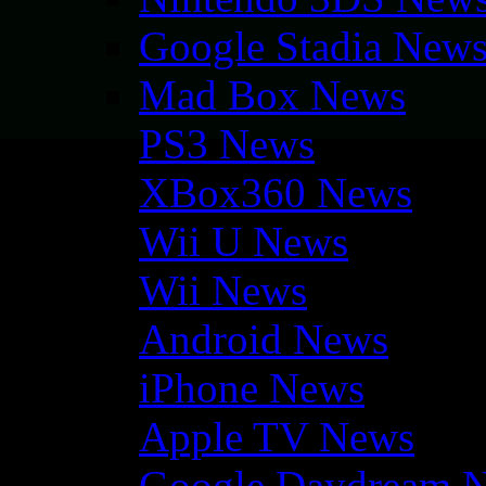
Google Stadia New
Mad Box News
PS3 News
XBox360 News
Wii U News
Wii News
Android News
iPhone News
Apple TV News
Google Daydream 