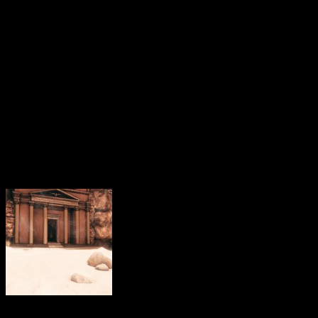
cas, In Verbis Virtus est f
où je veux en venir ? All
micro, on s’embarque 
l’ordinaire !
J’ai pris Maha’ki en deux
L’histoire d’une
civilisation