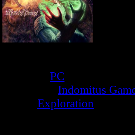
Game Overview
Platform:
PC
Developer:
Indomitus Gam
Genre:
Exploration
Points positifs: