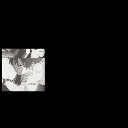
du flair pour éditer ce S
paranormal et le fol
proposons de découvrir av
« Shotaro recherche le
mystérieux Livre des
Démons »
Shôtaro est gérant d’une lib