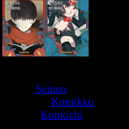
Book Overview
Genre:
Seinen
Publisher:
Komikku
Author:
Konkichi