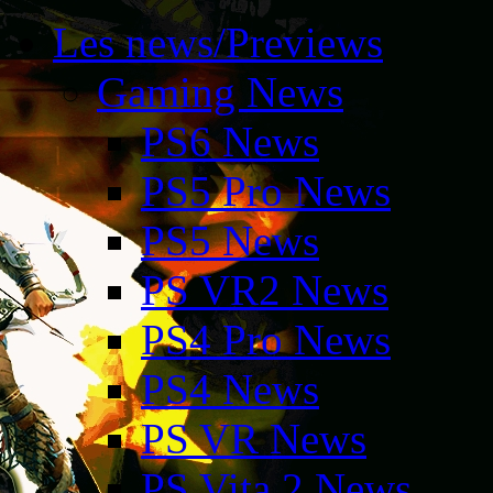
Les news/Previews
Gaming News
PS6 News
PS5 Pro News
PS5 News
PS VR2 News
PS4 Pro News
PS4 News
PS VR News
PS Vita 2 News