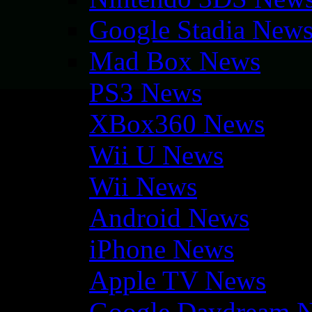
Google Stadia New
Mad Box News
PS3 News
XBox360 News
Wii U News
Wii News
Android News
iPhone News
Apple TV News
Google Daydream 