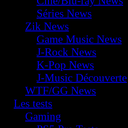
Ciné/Blu-ray News
Séries News
Zik News
Game Music News
J-Rock News
K-Pop News
J-Music Découverte
WTF/GG News
Les tests
Gaming