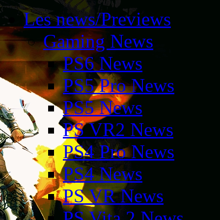
Les news/Previews
Gaming News
PS6 News
PS5 Pro News
PS5 News
PS VR2 News
PS4 Pro News
PS4 News
PS VR News
PS Vita 2 News