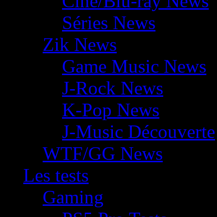
Ciné/Blu-ray News
Séries News
Zik News
Game Music News
J-Rock News
K-Pop News
J-Music Découverte
WTF/GG News
Les tests
Gaming