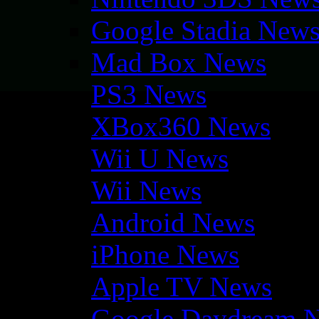
Google Stadia New
Mad Box News
PS3 News
XBox360 News
Wii U News
Wii News
Android News
iPhone News
Apple TV News
Google Daydream 