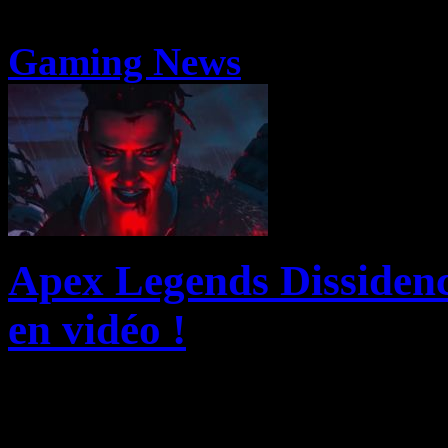
Gaming News
Apex Legends Dissidenc
en vidéo !
EA et Respawn Entertainmen
toute nouvelle bande-anno