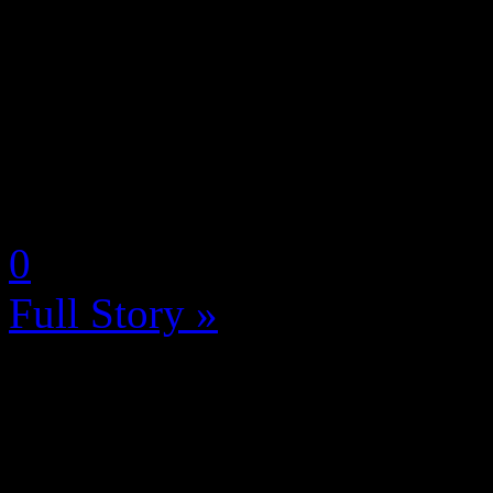
Prévu pour le 28 janvier pr
Nintendo Switch, Légendes
tâche de révolutionner la s
donc le tour par tour et les
by Neoanderson (Chapitre S
0
Full Story »