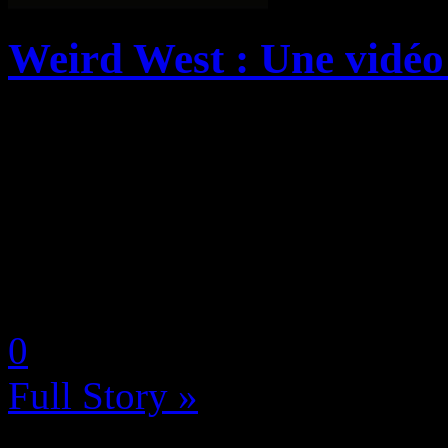
Weird West : Une vidéo 
Weird West sortira le 31 ma
et Xbox. L’action RPG imm
Digital et WolfEye Studios 
troisième vidéo « Road to W
by Neoanderson (Chapitre S
0
Full Story »