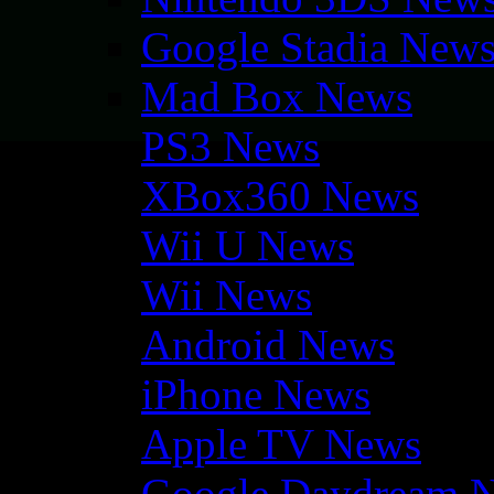
Google Stadia New
Mad Box News
PS3 News
XBox360 News
Wii U News
Wii News
Android News
iPhone News
Apple TV News
Google Daydream 