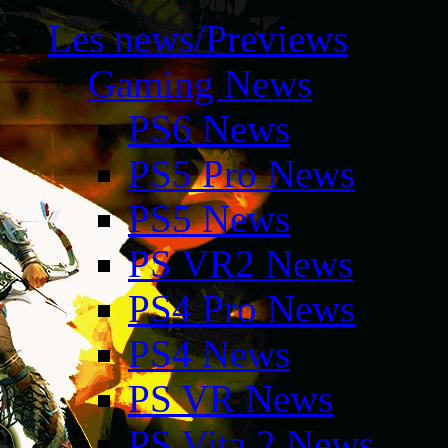
Les news/Previews
Gaming News
PS6 News
PS5 Pro News
PS5 News
PS VR2 News
PS4 Pro News
PS4 News
PS VR News
PS Vita 2 News