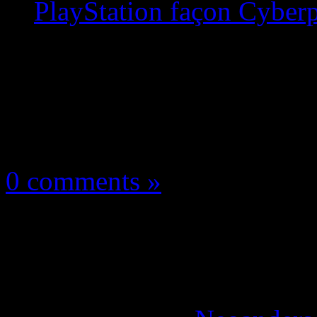
PlayStation façon Cyber
Les news/Previews
25 décembre 2021
0 comments »
Anno Mutationem : N
l’Exclu PlayStation 