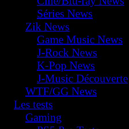
Ciné/Blu-ray News
Séries News
Zik News
Game Music News
J-Rock News
K-Pop News
J-Music Découverte
WTF/GG News
Les tests
Gaming