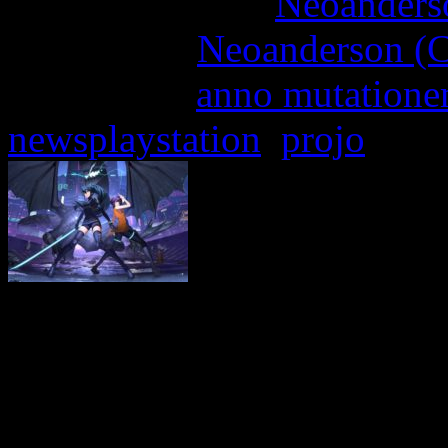
More articles by
Neoanderso
Written by:
Neoanderson (C
Étiquettes :
anno mutation
newsplaystation
,
projo
Si vous nous suivez régul
2.5D nous a tapé dans l’
présentation en 2019 : l