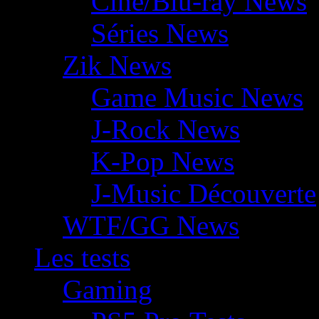
Ciné/Blu-ray News
Séries News
Zik News
Game Music News
J-Rock News
K-Pop News
J-Music Découverte
WTF/GG News
Les tests
Gaming