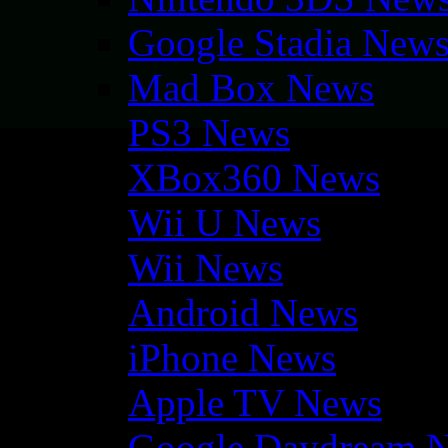
Google Stadia New
Mad Box News
PS3 News
XBox360 News
Wii U News
Wii News
Android News
iPhone News
Apple TV News
Google Daydream 