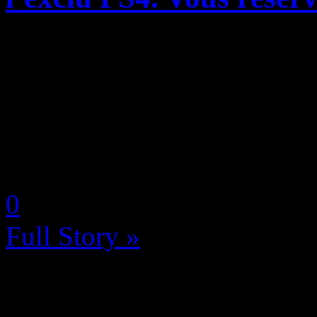
Days Gone aurait pu, aurait 
étant totalement fini hormi
donner. Le souci, c’est qu
2 s’est invité pile poil au cr.
by Neoanderson (Chapitre S
0
Full Story »