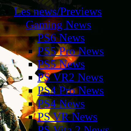
Les news/Previews
Gaming News
PS6 News
PS5 Pro News
PS5 News
PS VR2 News
PS4 Pro News
PS4 News
PS VR News
PS Vita 2 News