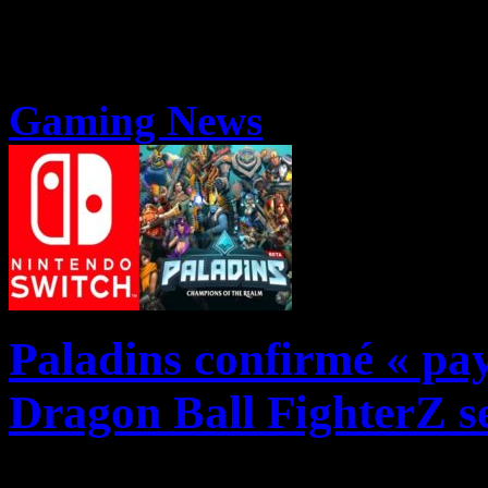
Gaming News
Paladins confirmé « pay
Dragon Ball FighterZ s
Un récent leak en image (à r