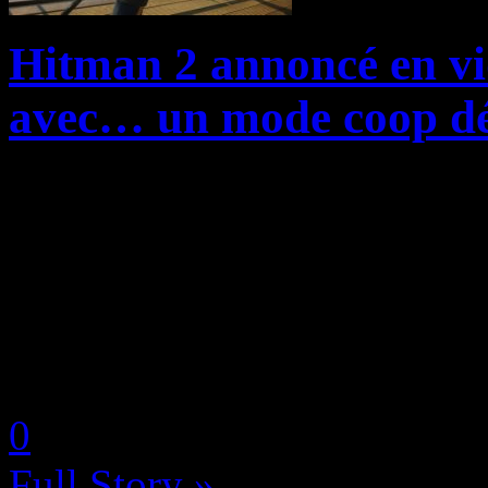
Hitman 2 annoncé en vi
avec… un mode coop dé
On le sentait arriver depuis 
découverte du logo du jeu 
Interactive, et on a aujour
la suite directe du Hitman é
by Neoanderson (Chapitre S
0
Full Story »