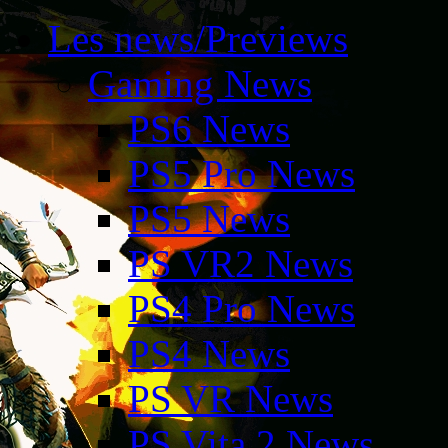
Les news/Previews
Gaming News
PS6 News
PS5 Pro News
PS5 News
PS VR2 News
PS4 Pro News
PS4 News
PS VR News
PS Vita 2 News