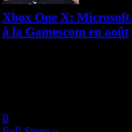
Xbox One X: Microsoft 
à la Gamescom en août
Conscient que son lineup d
est loin d’être enthousiasm
communication autour de fu
histoire de rassurer les fans, 
by Neoanderson (Chapitre S
0
Full Story »