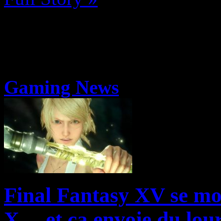
Gaming News
Final Fantasy XV se mo
X… et ça envoie du lou