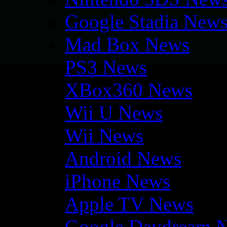
Google Stadia New
Mad Box News
PS3 News
XBox360 News
Wii U News
Wii News
Android News
iPhone News
Apple TV News
Google Daydream 