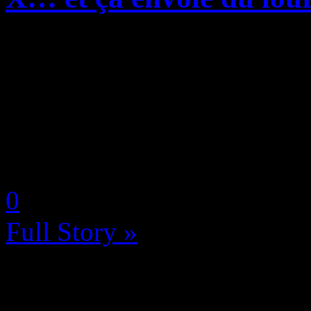
Selon le site SomosXbox et s
dessous, Hajime Tabata, l’
a présenté son bébé en ver
émission nippone hier soir. 
by Neoanderson (Chapitre S
0
Full Story »