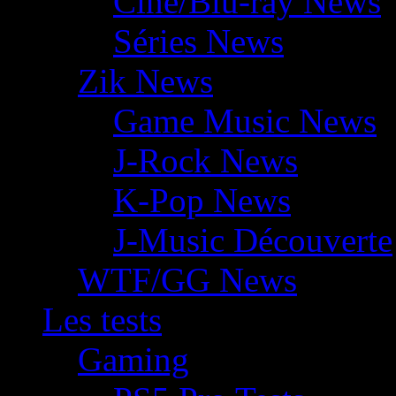
Ciné/Blu-ray News
Séries News
Zik News
Game Music News
J-Rock News
K-Pop News
J-Music Découverte
WTF/GG News
Les tests
Gaming