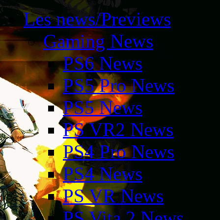
Les news/Previews
Gaming News
PS6 News
PS5 Pro News
PS5 News
PS VR2 News
PS4 Pro News
PS4 News
PS VR News
PS Vita 2 News