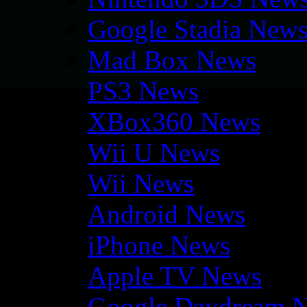
Google Stadia New
Mad Box News
PS3 News
XBox360 News
Wii U News
Wii News
Android News
iPhone News
Apple TV News
Google Daydream 