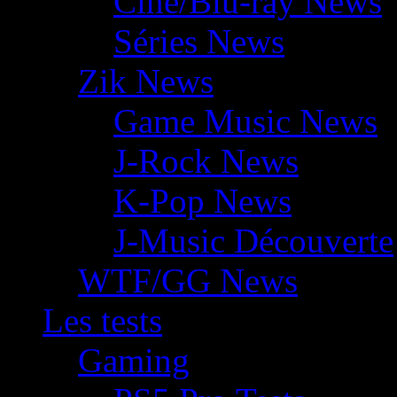
Ciné/Blu-ray News
Séries News
Zik News
Game Music News
J-Rock News
K-Pop News
J-Music Découverte
WTF/GG News
Les tests
Gaming