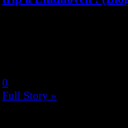
C’est par une grisâtre matiné
31 mars dernier, pour me r
afin de pouvoir vivre avec u
vraie salle de ciné, la confér
by Neoanderson (Chapitre S
0
Full Story »