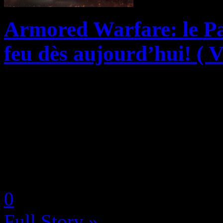
Armored Warfare: le P
feu dès aujourd’hui! ( V
Obsidian Entertainment et 
respectifs d’Armored Warfare
rejoindre leur faction favori
l’occasion du Panzer Showdo
by Neoanderson (Chapitre S
0
Full Story »