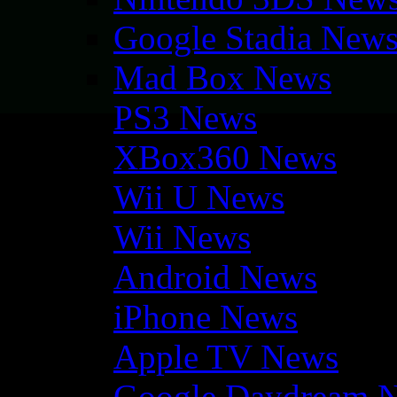
Google Stadia New
Mad Box News
PS3 News
XBox360 News
Wii U News
Wii News
Android News
iPhone News
Apple TV News
Google Daydream 