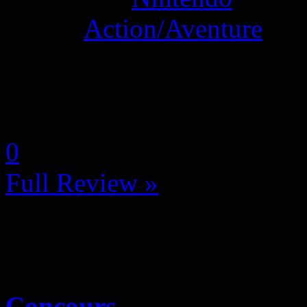
Genre:
Action/Aventure
La Note 4.5 / 5 - Excellent
by Deyleina
0
Full Review »
Concours