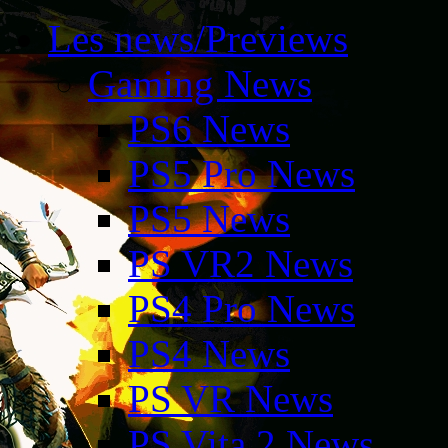
Les news/Previews
Gaming News
PS6 News
PS5 Pro News
PS5 News
PS VR2 News
PS4 Pro News
PS4 News
PS VR News
PS Vita 2 News