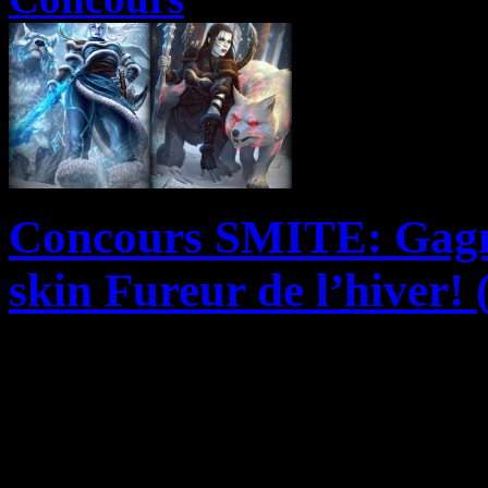
Concours SMITE: Gagnez
skin Fureur de l’hiver!
Encore un nouveau concour
Studios et N-Gamz! Les amo
étincelant vont être aux an