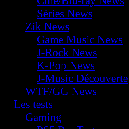
Ciné/Blu-ray News
Séries News
Zik News
Game Music News
J-Rock News
K-Pop News
J-Music Découverte
WTF/GG News
Les tests
Gaming