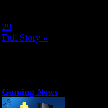
de moins que – Skadi, la dée
by Neoanderson (Chapitre S
29
Full Story »
Gaming News