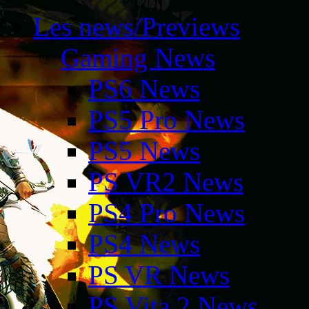
Les news/Previews
Gaming News
PS6 News
PS5 Pro News
PS5 News
PS VR2 News
PS4 Pro News
PS4 News
PS VR News
PS Vita 2 News