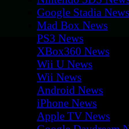
Google Stadia New
Mad Box News
PS3 News
XBox360 News
Wii U News
Wii News
Android News
iPhone News
Apple TV News
Google Daydream 