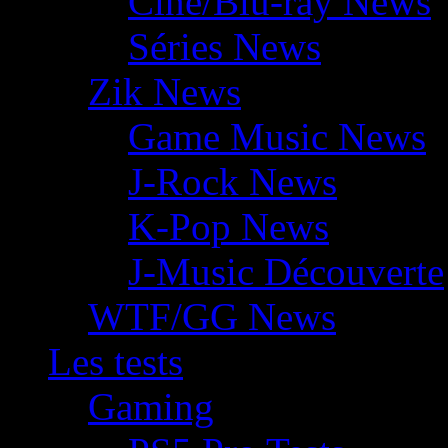
Ciné/Blu-ray News
Séries News
Zik News
Game Music News
J-Rock News
K-Pop News
J-Music Découverte
WTF/GG News
Les tests
Gaming