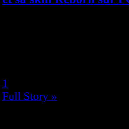
N-Gamz et Hi-Rez Studios v
pour fêter l’arrivée de la 
Wei au sein du Panthéon C
la possibilité d’incarner la ..
by Neoanderson (Chapitre S
1
Full Story »