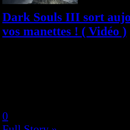
Dark Souls III sort auj
vos manettes ! ( Vidéo )
BANDAI NAMCO Entertainm
DARK SOULS III sur Xbox 
L’action-rpg hardcore va ain
fans qui ont dû sacrifier no
by Neoanderson (Chapitre S
0
Full Story »