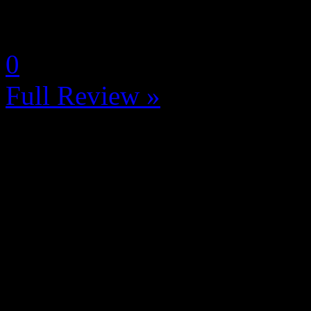
La Note 4 / 5 - Très bon
by Neoanderson (Chapitre S
0
Full Review »
Tests