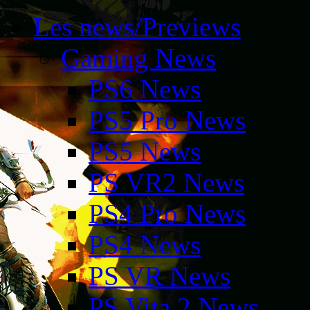
Les news/Previews
Gaming News
PS6 News
PS5 Pro News
PS5 News
PS VR2 News
PS4 Pro News
PS4 News
PS VR News
PS Vita 2 News