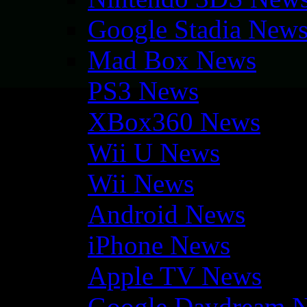
Google Stadia New
Mad Box News
PS3 News
XBox360 News
Wii U News
Wii News
Android News
iPhone News
Apple TV News
Google Daydream 