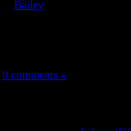
Bailey
Les news/Previews
16 juillet 2025
0 comments »
Dead Take se date en
Laura Bailey