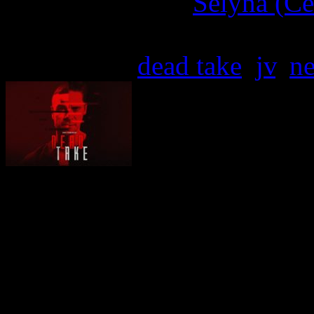
More articles by
Selyna (Cé
Written by: Selyna (Céline 
Étiquettes :
dead take
,
jv
,
n
Surgent Studios
, l’équip
Kenzera™ : ZAU
, e
officiellement annoncé q
d’horreur psychologique, 