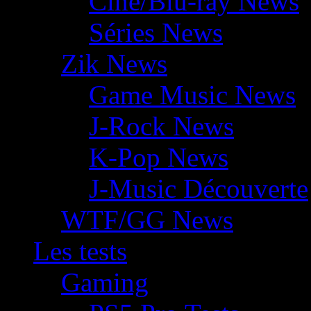
Ciné/Blu-ray News
Séries News
Zik News
Game Music News
J-Rock News
K-Pop News
J-Music Découverte
WTF/GG News
Les tests
Gaming