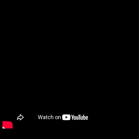
et
CDawgVA
(Honkai : Sta