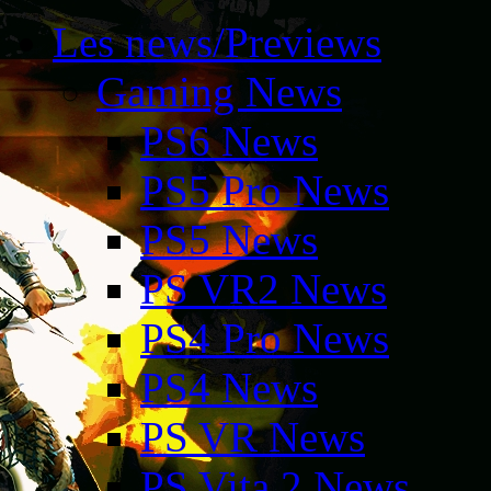
Les news/Previews
Gaming News
PS6 News
PS5 Pro News
PS5 News
PS VR2 News
PS4 Pro News
PS4 News
PS VR News
PS Vita 2 News