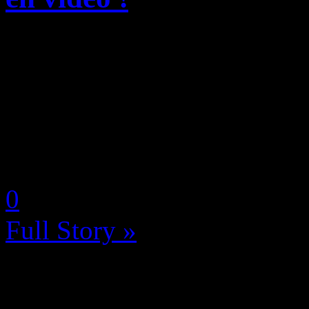
Romancing SaGa 2: Revenge
dont plus d’un million d’ex
sortie en 1993 au Japon, rev
d’un remake en full HD inti
by Neoanderson (Chapitre S
0
Full Story »