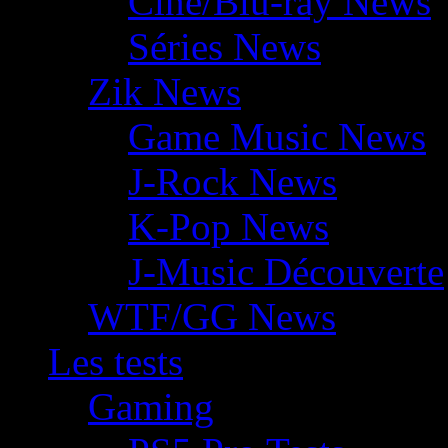
Ciné/Blu-ray News
Séries News
Zik News
Game Music News
J-Rock News
K-Pop News
J-Music Découverte
WTF/GG News
Les tests
Gaming