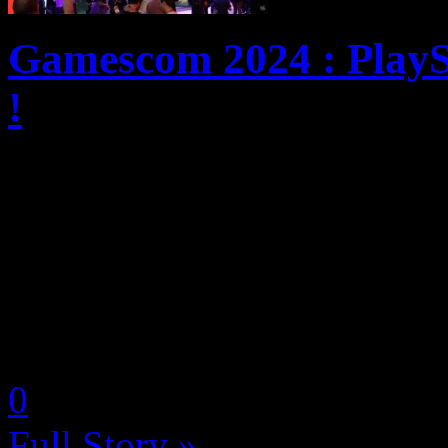
Gamescom 2024 : PlayS
!
Le plus gros salon de jeu v
est en train de lentement re
une édition 2022, soit la p
19, en demi-teinte, la Gam
by Neoanderson (Chapitre S
0
Full Story »