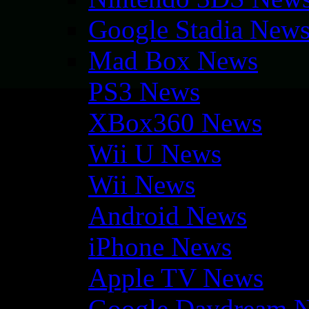
Google Stadia New
Mad Box News
PS3 News
XBox360 News
Wii U News
Wii News
Android News
iPhone News
Apple TV News
Google Daydream 