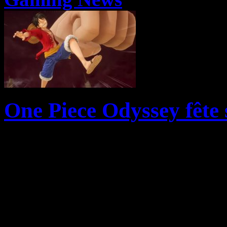
One Piece Odyssey fête 
Le jeu video ONE PIECE 
retrouver notre preview comp
désormais disponible sur Pl
Series X|S et PC. Après avoi