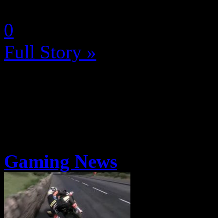
by Neoanderson (Chapitre S
0
Full Story »
Gaming News