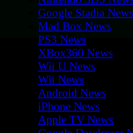
Google Stadia New
Mad Box News
PS3 News
XBox360 News
Wii U News
Wii News
Android News
iPhone News
Apple TV News
Google Daydream 