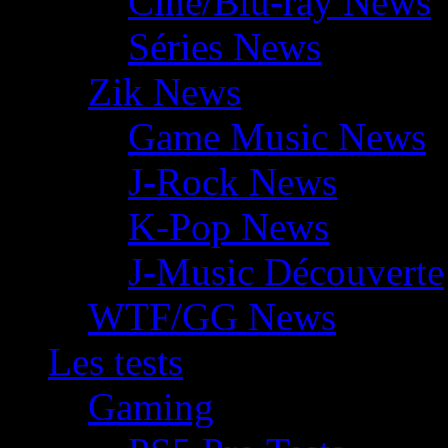
Ciné/Blu-ray News
Séries News
Zik News
Game Music News
J-Rock News
K-Pop News
J-Music Découverte
WTF/GG News
Les tests
Gaming