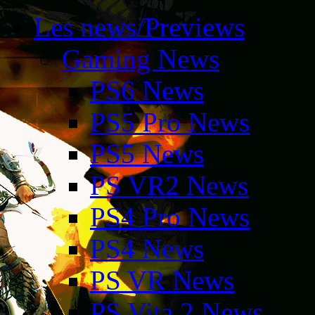
Les news/Previews
Gaming News
PS6 News
PS5 Pro News
PS5 News
PS VR2 News
PS4 Pro News
PS4 News
PS VR News
PS Vita 2 News