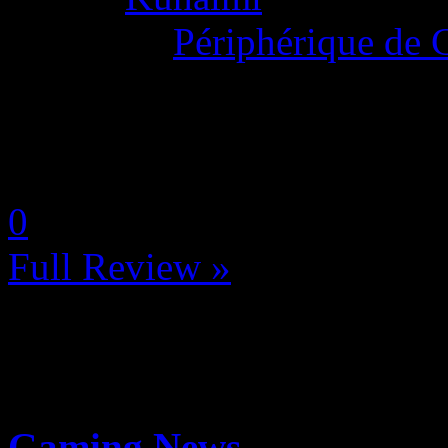
Category:
Périphérique de 
La Note 4.5 / 5 - Excellent
by Neoanderson (Chapitre S
0
Full Review »
Gaming News