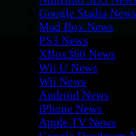
Google Stadia New
Mad Box News
PS3 News
XBox360 News
Wii U News
Wii News
Android News
iPhone News
Apple TV News
Google Daydream 