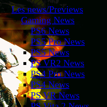
Les news/Previews
Gaming News
PS6 News
PS5 Pro News
PS5 News
PS VR2 News
PS4 Pro News
PS4 News
PS VR News
PS Vita 2 News