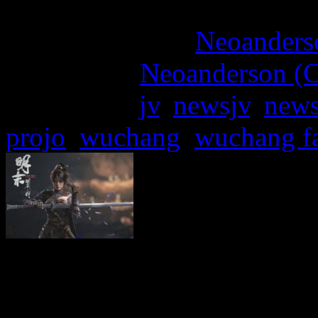
More articles by
Neoanderso
Written by:
Neoanderson (C
Étiquettes :
jv
,
newsjv
,
new
projo
,
wuchang
,
wuchang fa
Leenzee Games, une équipe
de 80 personnes, a dévoilé