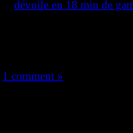
dévoile en 18 min de gam
Les news/Previews
18 septembre 2021
1 comment »
WUCHANG Fallen Feat
chinois se dévoile en
!