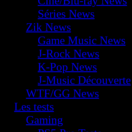
Ciné/Blu-ray News
Séries News
Zik News
Game Music News
J-Rock News
K-Pop News
J-Music Découverte
WTF/GG News
Les tests
Gaming