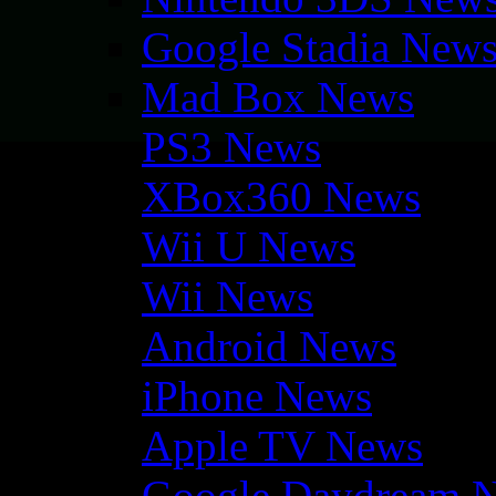
Google Stadia New
Mad Box News
PS3 News
XBox360 News
Wii U News
Wii News
Android News
iPhone News
Apple TV News
Google Daydream 