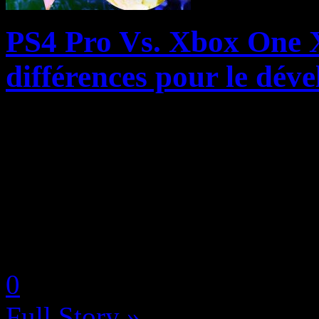
PS4 Pro Vs. Xbox One 
différences pour le dé
Le studio français Streum O
Space Hulk Deathwing, s’est
de Gamingbolt au sujet du 
Mid-Gen que sont la PlayStat
by Neoanderson (Chapitre S
0
Full Story »