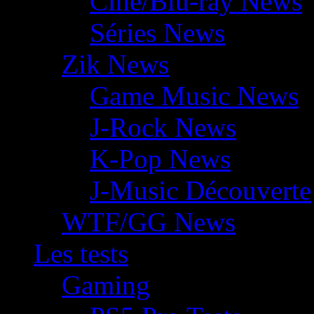
Ciné/Blu-ray News
Séries News
Zik News
Game Music News
J-Rock News
K-Pop News
J-Music Découverte
WTF/GG News
Les tests
Gaming