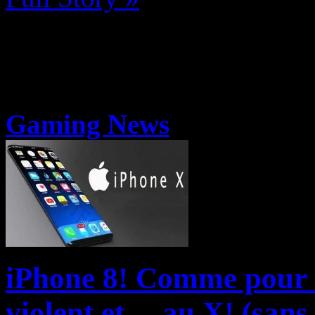
Gaming News
iPhone 8! Comme pour X
violent et… au X! (san