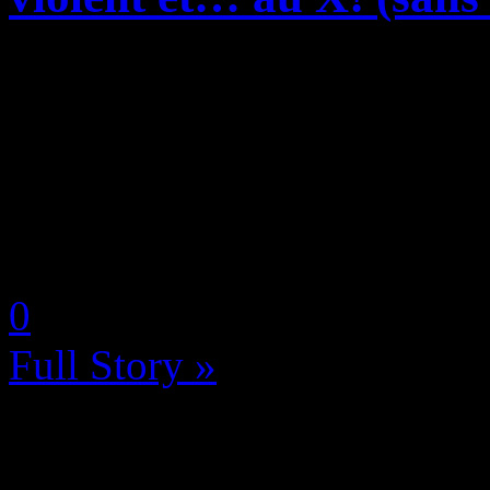
Si l’on en croit le site iCul
monde appelle iPhone 8, ne 
bien une lettre à la place du
lettre: un X! Alors X pour s.
by Neoanderson (Chapitre S
0
Full Story »