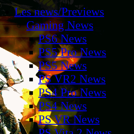
Les news/Previews
Gaming News
PS6 News
PS5 Pro News
PS5 News
PS VR2 News
PS4 Pro News
PS4 News
PS VR News
PS Vita 2 News