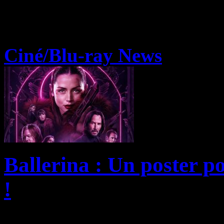
Ciné/Blu-ray News
Ballerina : Un poster p
!
« Ballerina » est un thriller