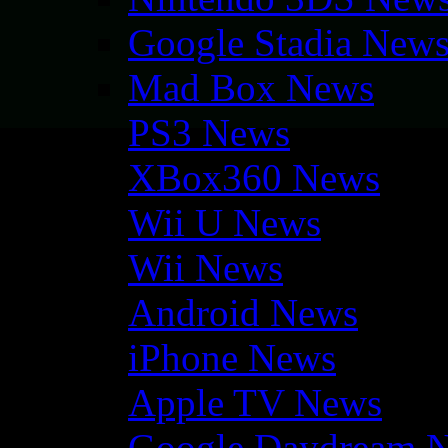
Google Stadia New
Mad Box News
PS3 News
XBox360 News
Wii U News
Wii News
Android News
iPhone News
Apple TV News
Google Daydream 