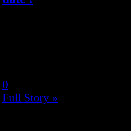
Disney et Lucasfilm ont pro
de Tokyo, qui se déroule act
nipponne, pour annoncer of
Starfighter, un film réalisé 
by Neoanderson (Chapitre S
0
Full Story »