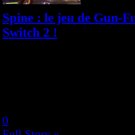
Spine : le jeu de Gun-F
Switch 2 !
Le développeur de jeux int
révélé, lors de la présentat
bande-annonce du jeu d’act
SPINE, qui sortira sur PC, P
by Neoanderson (Chapitre S
0
Full Story »