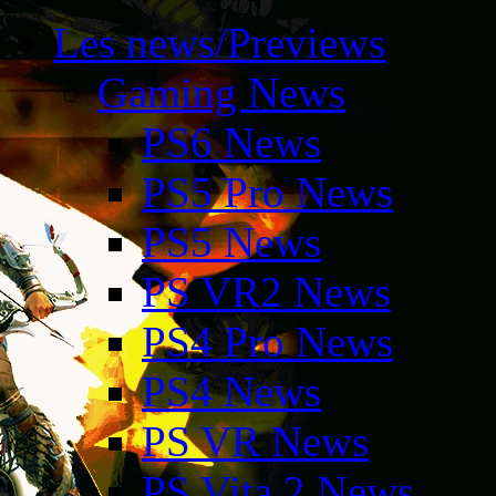
Les news/Previews
Gaming News
PS6 News
PS5 Pro News
PS5 News
PS VR2 News
PS4 Pro News
PS4 News
PS VR News
PS Vita 2 News