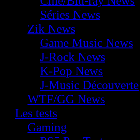
Ciné/Blu-ray News
Séries News
Zik News
Game Music News
J-Rock News
K-Pop News
J-Music Découverte
WTF/GG News
Les tests
Gaming