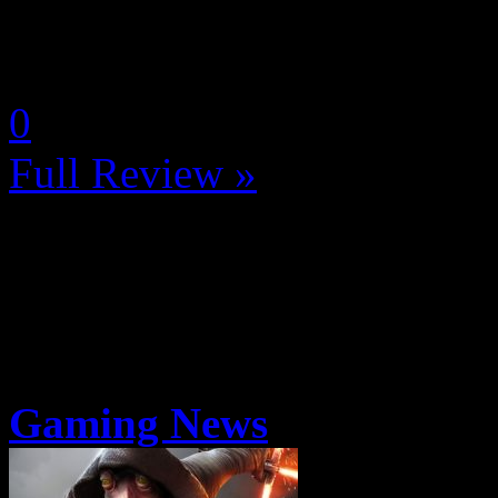
La Note 3.5 / 5 - Bon
by Deyleina
0
Full Review »
Gaming News