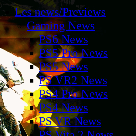
Les news/Previews
Gaming News
PS6 News
PS5 Pro News
PS5 News
PS VR2 News
PS4 Pro News
PS4 News
PS VR News
PS Vita 2 News