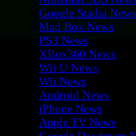
Google Stadia New
Mad Box News
PS3 News
XBox360 News
Wii U News
Wii News
Android News
iPhone News
Apple TV News
Google Daydream 