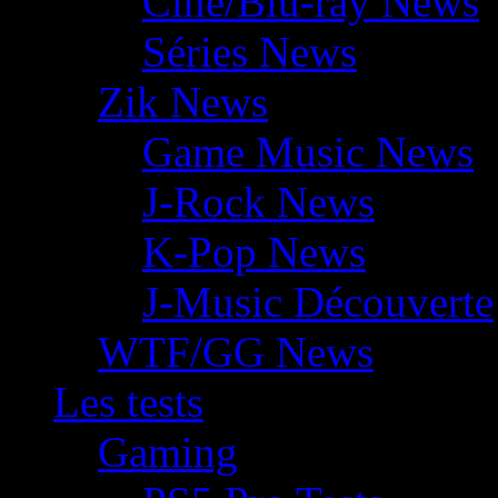
Ciné/Blu-ray News
Séries News
Zik News
Game Music News
J-Rock News
K-Pop News
J-Music Découverte
WTF/GG News
Les tests
Gaming