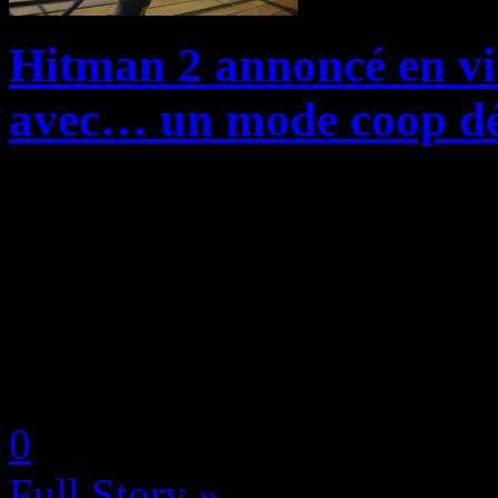
Hitman 2 annoncé en vi
avec… un mode coop dé
On le sentait arriver depuis 
découverte du logo du jeu 
Interactive, et on a aujour
la suite directe du Hitman é
by Neoanderson (Chapitre S
0
Full Story »