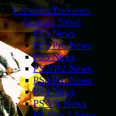
Les news/Previews
Gaming News
PS6 News
PS5 Pro News
PS5 News
PS VR2 News
PS4 Pro News
PS4 News
PS VR News
PS Vita 2 News