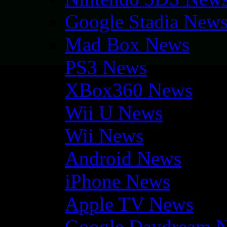
Google Stadia New
Mad Box News
PS3 News
XBox360 News
Wii U News
Wii News
Android News
iPhone News
Apple TV News
Google Daydream 