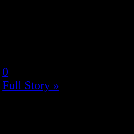
Les Gardiens sont invités à
l’occasion de son événemen
dans Destiny 2, disponible 
19 août, et accessible à tous 
by Neoanderson (Chapitre S
0
Full Story »