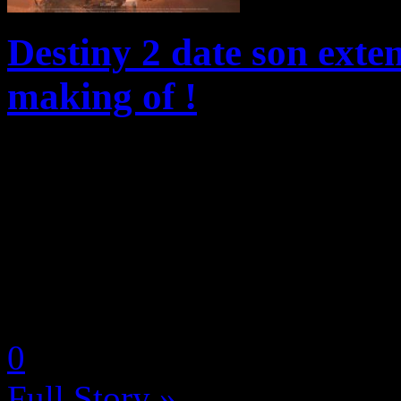
Destiny 2 date son exte
making of !
Aujourd’hui, l’équipe de d
organisé une diffusion en di
prochaine extension de l’An
créée en collaboration a...
by Neoanderson (Chapitre S
0
Full Story »