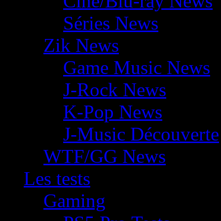
Ciné/Blu-ray News
Séries News
Zik News
Game Music News
J-Rock News
K-Pop News
J-Music Découverte
WTF/GG News
Les tests
Gaming