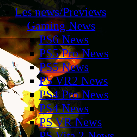
Les news/Previews
Gaming News
PS6 News
PS5 Pro News
PS5 News
PS VR2 News
PS4 Pro News
PS4 News
PS VR News
PS Vita 2 News