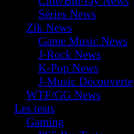
Ciné/Blu-ray News
Séries News
Zik News
Game Music News
J-Rock News
K-Pop News
J-Music Découverte
WTF/GG News
Les tests
Gaming