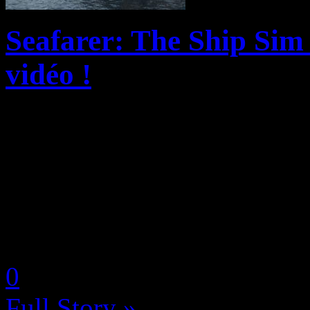
Seafarer: The Ship Sim 
vidéo !
astragon Entertainment et 
heureux d’annoncer la date 
navale Seafarer: The Ship S
accès anticipé le 7 octobre 
by Neoanderson (Chapitre S
0
Full Story »