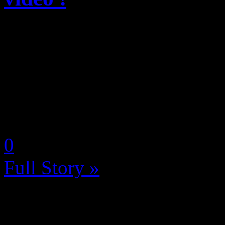
Abyssus, le FPS roguelike 
par DoubleMoose et édité p
disponible aujourd’hui sur 
attendu réunit de 1 à 4 pers
by Selyna (Céline Franceus
0
Full Story »