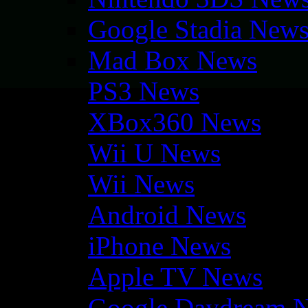
Google Stadia New
Mad Box News
PS3 News
XBox360 News
Wii U News
Wii News
Android News
iPhone News
Apple TV News
Google Daydream 