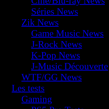
Ciné/Blu-ray News
Séries News
Zik News
Game Music News
J-Rock News
K-Pop News
J-Music Découverte
WTF/GG News
Les tests
Gaming