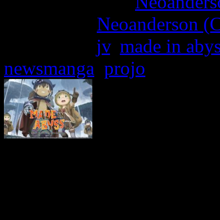
More articles by
Neoanderso
Written by:
Neoanderson (C
Étiquettes :
jv
,
made in aby
newsmanga
,
projo
Tiré d’un manga écrit par 
Abyss nous narre les ave
l’androïde Reg, pendant qu