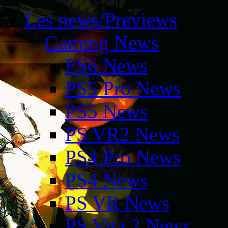
Les news/Previews
Gaming News
PS6 News
PS5 Pro News
PS5 News
PS VR2 News
PS4 Pro News
PS4 News
PS VR News
PS Vita 2 News