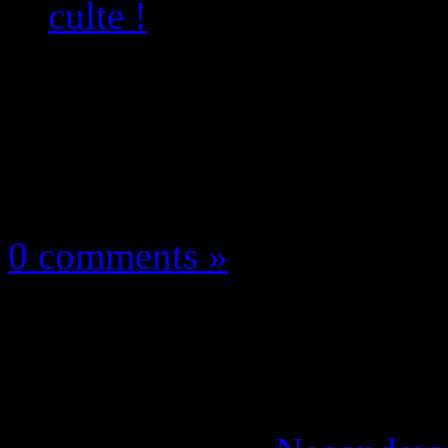
culte !
Les news/Previews
28 juin 2021
0 comments »
Made in Abyss : Sony 
l’animé culte !