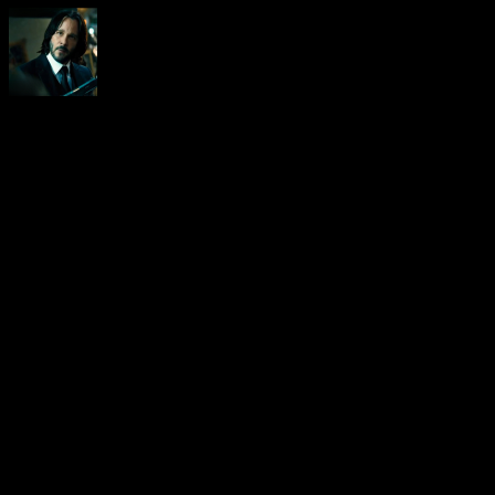
Neoanderson (Chapitre Séba
Hardcore gamer dans l'âme, 
suis le rédacteur en chef au
vidéo-testeur de ce site (fo
d'ailleurs). Amoureux des R
Chrono Trigger, Xenogears e
de survival/horror. Niveau 
shonens/seinens tels que Ga