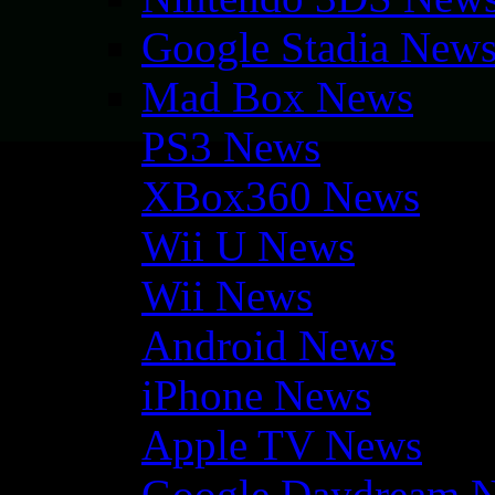
Google Stadia New
Mad Box News
PS3 News
XBox360 News
Wii U News
Wii News
Android News
iPhone News
Apple TV News
Google Daydream 