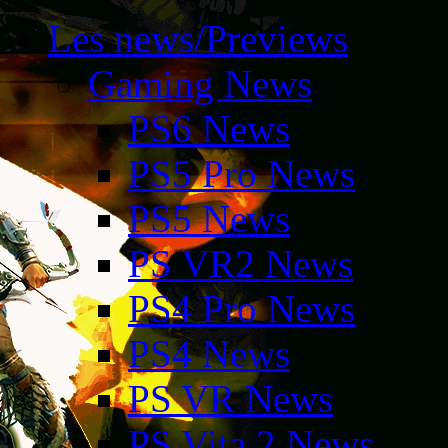
Les news/Previews
Gaming News
PS6 News
PS5 Pro News
PS5 News
PS VR2 News
PS4 Pro News
PS4 News
PS VR News
PS Vita 2 News