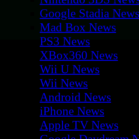
Google Stadia New
Mad Box News
PS3 News
XBox360 News
Wii U News
Wii News
Android News
iPhone News
Apple TV News
Google Daydream 