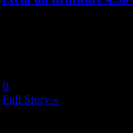
Assurément le buzz du mome
PlayStation 4 Pro inclus da
4.50 permet de libérer la pu
l’utiliser sur TOUS les jeux 
by Neoanderson (Chapitre S
0
Full Story »