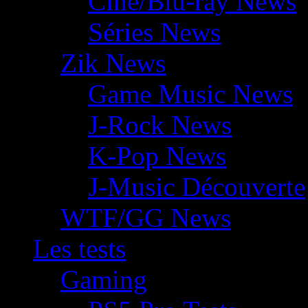
Ciné/Blu-ray News
Séries News
Zik News
Game Music News
J-Rock News
K-Pop News
J-Music Découverte
WTF/GG News
Les tests
Gaming