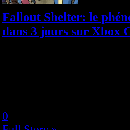
Fallout Shelter: le ph
dans 3 jours sur Xbox 
Fallout Shelter a été un véri
lors de sa sortie sur Androi
gestion qui vous plaçait dan
atomique dans l’univers de .
by Neoanderson (Chapitre S
0
Full Story »