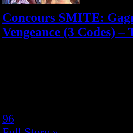
Concours SMITE: Gagne
Vengeance (3 Codes) – 
Encore un nouveau concour
Studios et N-Gamz! Un peti
l’air à la rédac puisque nou
– Nemesis, la Déesse de la 
by Neoanderson (Chapitre S
96
Full Story »