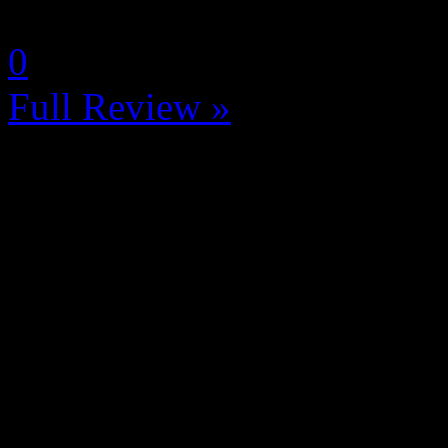
by MaximeChapeau
0
Full Review »