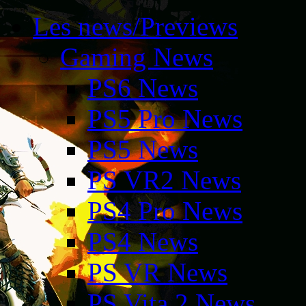
Les news/Previews
Gaming News
PS6 News
PS5 Pro News
PS5 News
PS VR2 News
PS4 Pro News
PS4 News
PS VR News
PS Vita 2 News