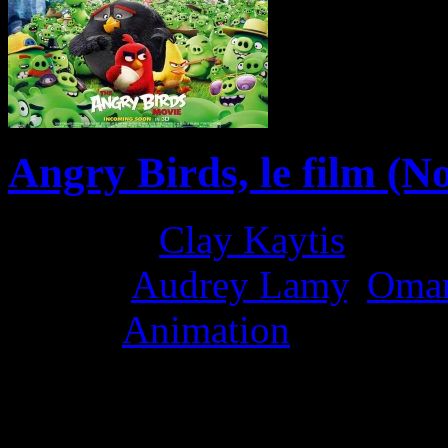
Angry Birds, le film (N
Director:
Clay Kaytis
Actors:
Audrey Lamy
,
Omar
Genre:
Animation
La Note 3.5 / 5 - Bon