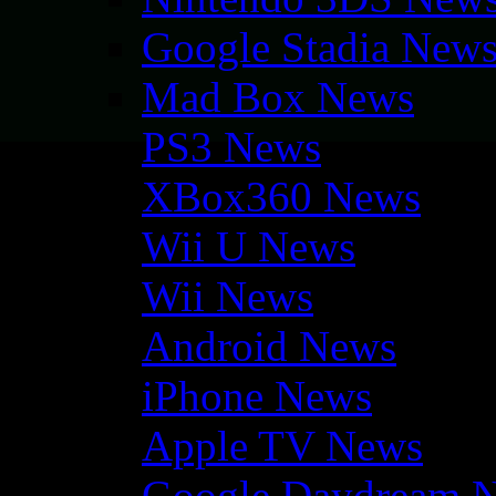
Google Stadia New
Mad Box News
PS3 News
XBox360 News
Wii U News
Wii News
Android News
iPhone News
Apple TV News
Google Daydream 