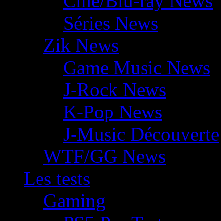
Ciné/Blu-ray News
Séries News
Zik News
Game Music News
J-Rock News
K-Pop News
J-Music Découverte
WTF/GG News
Les tests
Gaming