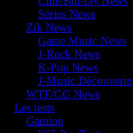
Ciné/Blu-ray News
Séries News
Zik News
Game Music News
J-Rock News
K-Pop News
J-Music Découverte
WTF/GG News
Les tests
Gaming