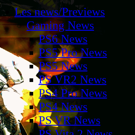
Les news/Previews
Gaming News
PS6 News
PS5 Pro News
PS5 News
PS VR2 News
PS4 Pro News
PS4 News
PS VR News
PS Vita 2 News