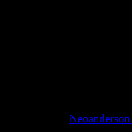
répétitifs/ Un ciblage pas a
une heure de vrai gameplay 
taper tout le jeu en mode "s
doublages
La Note:
2.5 / 5 - Moyen
Reviewed by:
Neoanderson 