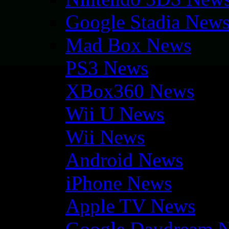
Google Stadia New
Mad Box News
PS3 News
XBox360 News
Wii U News
Wii News
Android News
iPhone News
Apple TV News
Google Daydream 